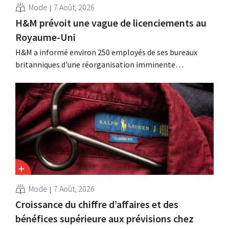
Mode
7 Août, 2026
H&M prévoit une vague de licenciements au
Royaume-Uni
H&M a informé environ 250 employés de ses bureaux
britanniques d'une réorganisation imminente
susceptible d'entraîner des suppressions d'emplois.
Cette restructuration fait suite à des mesures prises
précédemment aux Pays-Bas, en Belgique et en Espagne,
qui avaient déjà entraîné la suppression de centaines
d'emplois.
Mode
7 Août, 2026
Croissance du chiffre d’affaires et des
bénéfices supérieure aux prévisions chez