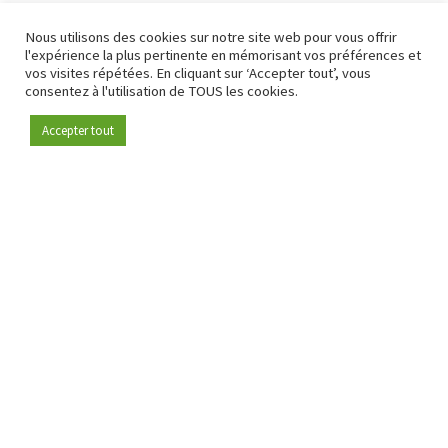
Nous utilisons des cookies sur notre site web pour vous offrir
l'expérience la plus pertinente en mémorisant vos préférences et
vos visites répétées. En cliquant sur ‘Accepter tout’, vous
consentez à l'utilisation de TOUS les cookies.
Accepter tout
Devenez membre
Depuis 2009, RetailDetail est la plateforme B2B de référence
pour le secteur de la distribution en Europe.
En tant que "média 100 % fiable " et communauté dynamique
du secteur de la distribution, RetailDetail propose chaque
jour aux professionnels des actualités fiables, des
informations perspicaces et des analyses pertinentes issues