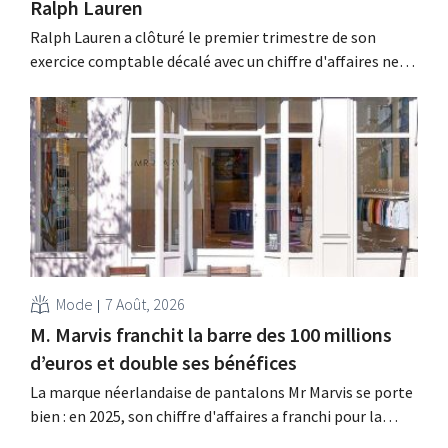
Ralph Lauren
Ralph Lauren a clôturé le premier trimestre de son
exercice comptable décalé avec un chiffre d'affaires net
de 1,96 milliard de dollars (environ 1,7 milliard d'euros),
soit une hausse de 14 % par rapport à l'année
précédente. Fort de ce démarrage supérieur aux
attentes, le groupe revoit également à la...
Mode
7 Août, 2026
M. Marvis franchit la barre des 100 millions
d’euros et double ses bénéfices
La marque néerlandaise de pantalons Mr Marvis se porte
bien : en 2025, son chiffre d'affaires a franchi pour la
première fois la barre des 100 millions d'euros et ses