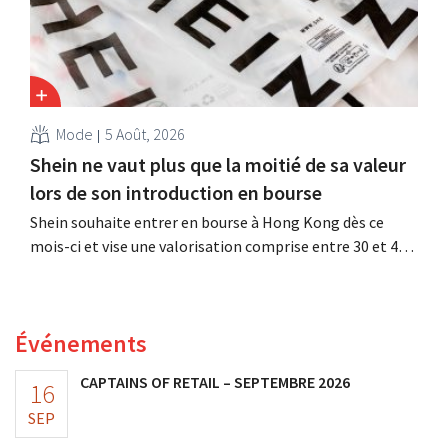
Mode
5 Août, 2026
Shein ne vaut plus que la moitié de sa valeur
lors de son introduction en bourse
Shein souhaite entrer en bourse à Hong Kong dès ce
mois-ci et vise une valorisation comprise entre 30 et 40
milliards de dollars américains. Ce montant est bien
inférieur à la valeur que le géant de la mode avait
autrefois, car les nouveaux droits de douane pèsent sur
Événements
sa rentabilité.
CAPTAINS OF RETAIL – SEPTEMBRE 2026
16
SEP