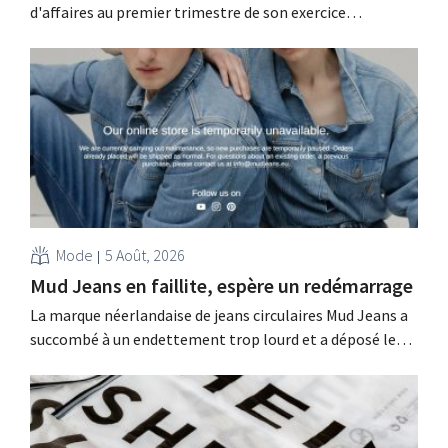
d'affaires au premier trimestre de son exercice
comptable décalé, principalement en raison des
performances décevantes de Michael Kors, malgré les
bons résultats de Jimmy Choo.
Mode
5 Août, 2026
Mud Jeans en faillite, espère un redémarrage
La marque néerlandaise de jeans circulaires Mud Jeans a
succombé à un endettement trop lourd et a déposé le
bilan. Son PDG, Dion Vijgeboom, espère toutefois que
l'histoire ne s'arrête pas là.