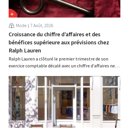
Mode
7 Août, 2026
Croissance du chiffre d’affaires et des
bénéfices supérieure aux prévisions chez
Ralph Lauren
Ralph Lauren a clôturé le premier trimestre de son
exercice comptable décalé avec un chiffre d'affaires net
de 1,96 milliard de dollars (environ 1,7 milliard d'euros),
soit une hausse de 14 % par rapport à l'année
précédente. Fort de ce démarrage supérieur aux
attentes, le groupe revoit également à la...