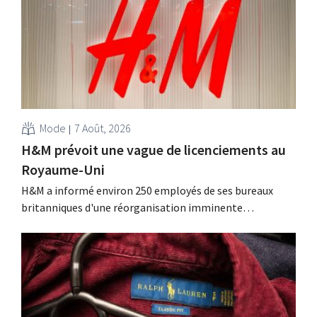
Mode
7 Août, 2026
H&M prévoit une vague de licenciements au
Royaume-Uni
H&M a informé environ 250 employés de ses bureaux
britanniques d'une réorganisation imminente
susceptible d'entraîner des suppressions d'emplois.
Cette restructuration fait suite à des mesures prises
précédemment aux Pays-Bas, en Belgique et en Espagne,
qui avaient déjà entraîné la suppression de centaines
d'emplois.