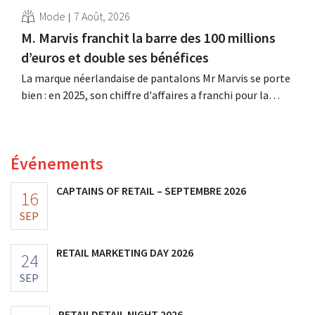
Mode
7 Août, 2026
M. Marvis franchit la barre des 100 millions
d’euros et double ses bénéfices
La marque néerlandaise de pantalons Mr Marvis se porte
bien : en 2025, son chiffre d'affaires a franchi pour la
première fois la barre des 100 millions d'euros et ses
bénéfices ont doublé. Les investissements importants
dans le marketing s'avèrent payants.
Événements
CAPTAINS OF RETAIL – SEPTEMBRE 2026
16
SEP
RETAIL MARKETING DAY 2026
24
SEP
RETAILDETAIL NIGHT 2026