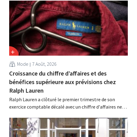
Cette restructuration fait suite à des mesures prises
précédemment aux Pays-Bas, en Belgique et en Espagne,
qui avaient déjà entraîné la suppression de centaines
d'emplois.
Mode
7 Août, 2026
Croissance du chiffre d’affaires et des
bénéfices supérieure aux prévisions chez
Ralph Lauren
Ralph Lauren a clôturé le premier trimestre de son
exercice comptable décalé avec un chiffre d'affaires net
de 1,96 milliard de dollars (environ 1,7 milliard d'euros),
soit une hausse de 14 % par rapport à l'année
précédente. Fort de ce démarrage supérieur aux
attentes, le groupe revoit également à la...