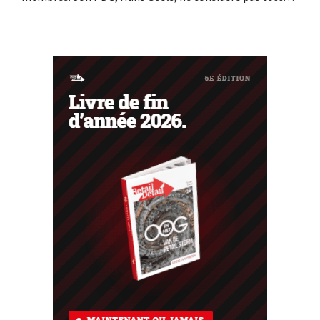
initiative comme un nouveau modèle économique, mais
comme une mesure délibérée visant à lutter contre la
logique du « tout jetable » dans le commerce de détail.
Parallèlement, la chaîne...