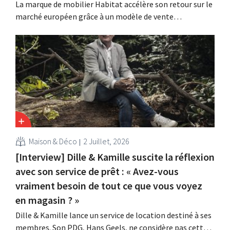
La marque de mobilier Habitat accélère son retour sur le
marché européen grâce à un modèle de vente
entièrement numérique. Deux ans après son rachat par
Vente-unique, la marque renoue avec la croissance et
entend s'implanter dans quatorze pays européens.
Maison & Déco
2 Juillet, 2026
[Interview] Dille & Kamille suscite la réflexion
avec son service de prêt : « Avez-vous
vraiment besoin de tout ce que vous voyez
en magasin ? »
Dille & Kamille lance un service de location destiné à ses
membres. Son PDG, Hans Geels, ne considère pas cette