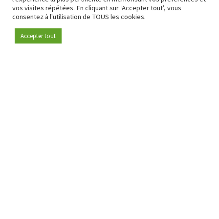
vos visites répétées. En cliquant sur ‘Accepter tout’, vous
consentez à l'utilisation de TOUS les cookies.
Accepter tout
Devenez membre
Depuis 2009, RetailDetail est la plateforme B2B de référence
pour le secteur de la distribution en Europe.
En tant que "média 100 % fiable " et communauté dynamique
du secteur de la distribution, RetailDetail propose chaque
jour aux professionnels des actualités fiables, des
informations perspicaces et des analyses pertinentes issues
du secteur.
De plus, RetailDetail rassemble les acteurs du marché à
travers des événements inspirants et des visites exclusives de