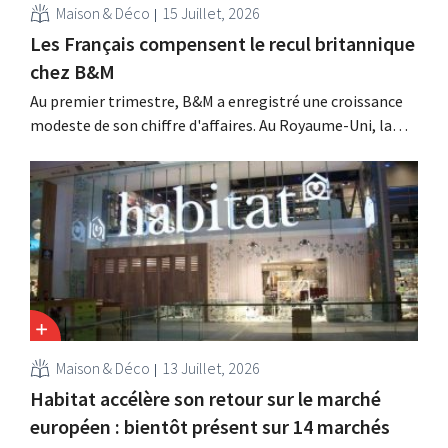
Maison & Déco
15 Juillet, 2026
Les Français compensent le recul britannique
chez B&M
Au premier trimestre, B&M a enregistré une croissance
modeste de son chiffre d'affaires. Au Royaume-Uni, la
saison du jardinage et des activités de plein air a démarré
lentement, mais la croissance en France et les meilleurs
résultats de Heron Foods ont compensé cette baisse.
Maison & Déco
13 Juillet, 2026
Habitat accélère son retour sur le marché
européen : bientôt présent sur 14 marchés