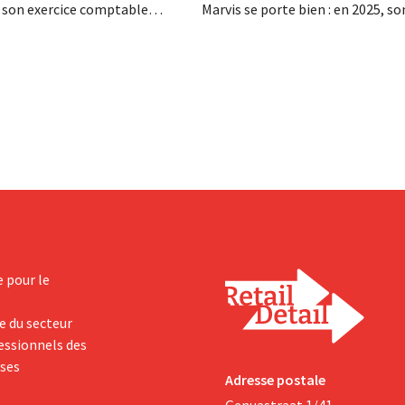
 son exercice comptable
Marvis se porte bien : en 2025, so
n chiffre d'affaires net de 1,96
d'affaires a franchi pour la premiè
ollars (environ 1,7 milliard
barre des 100 millions d'euros et
it une hausse de 14 % par
bénéfices ont doublé. Les inves
année précédente. Fort de ce
importants dans le marketing s'
périeur aux attentes, le
payants.
t également à la...
e pour le
e du secteur
fessionnels des
yses
Adresse postale