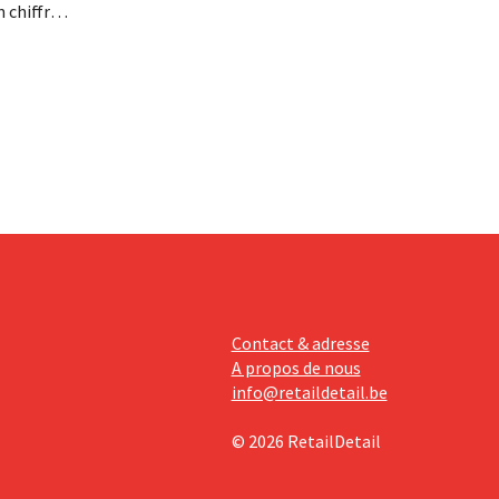
n chiffre
re fois la
 ses
tissements
avèrent
Contact & adresse
A propos de nous
info@retaildetail.be
© 2026 RetailDetail