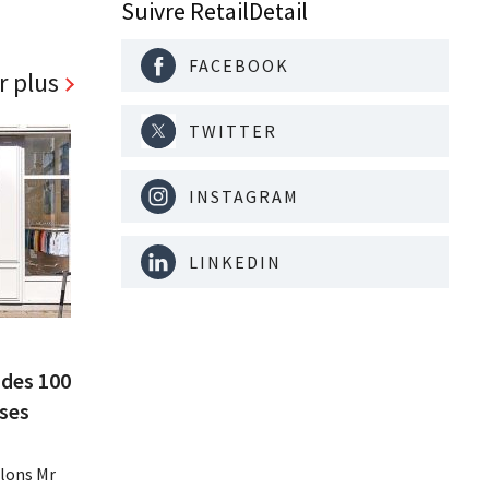
Suivre RetailDetail
FACEBOOK
r plus
TWITTER
INSTAGRAM
LINKEDIN
 des 100
 ses
lons Mr