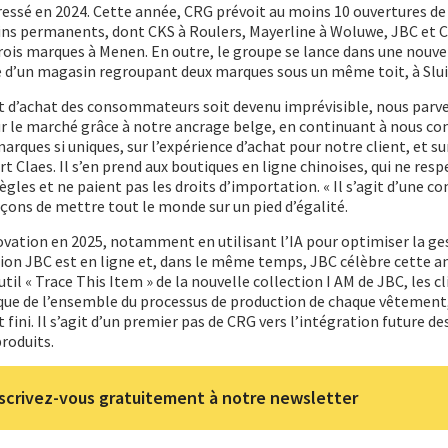
essé en 2024. Cette année, CRG prévoit au moins 10 ouvertures de
ins permanents, dont CKS à Roulers, Mayerline à Woluwe, JBC et 
rois marques à Menen. En outre, le groupe se lance dans une nouve
re d’un magasin regroupant deux marques sous un même toit, à Slui
 d’achat des consommateurs soit devenu imprévisible, nous parv
r le marché grâce à notre ancrage belge, en continuant à nous co
marques si uniques, sur l’expérience d’achat pour notre client, et su
art Claes. Il s’en prend aux boutiques en ligne chinoises, qui ne res
gles et ne paient pas les droits d’importation. « Il s’agit d’une c
rçons de mettre tout le monde sur un pied d’égalité.
ovation en 2025, notamment en utilisant l’IA pour optimiser la ge
tion JBC est en ligne et, dans le même temps, JBC célèbre cette 
util « Trace This Item » de la nouvelle collection I AM de JBC, les c
que de l’ensemble du processus de production de chaque vêtement,
fini. Il s’agit d’un premier pas de CRG vers l’intégration future de
roduits.
scrivez-vous gratuitement à notre newsletter