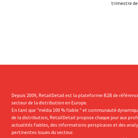
réorganisation imminente susceptible
trimestre de
d'entraîner des suppressions d'emplois.
décalé avec u
Cette restructuration fait suite à des
milliard de d
mesures prises précédemment aux Pays-
d'euros), so
Bas, en Belgique et en Espagne, qui
rapport à l'
avaient déjà entraîné la suppression de
démarrage su
centaines d'emplois.
groupe revoi
Depuis 2009, RetailDetail est la plateforme B2B de référenc
secteur de la distribution en Europe.
En tant que "média 100 % fiable " et communauté dynamiqu
de la distribution, RetailDetail propose chaque jour aux pro
actualités fiables, des informations perspicaces et des anal
pertinentes issues du secteur.