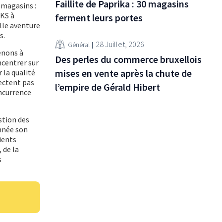
Faillite de Paprika : 30 magasins
 magasins :
CKS à
ferment leurs portes
lle aventure
s.
28 Juillet, 2026
Général
enons à
Des perles du commerce bruxellois
ncentrer sur
mises en vente après la chute de
r la qualité
pectent pas
l’empire de Gérald Hibert
oncurrence
stion des
année son
lients
 de la
s