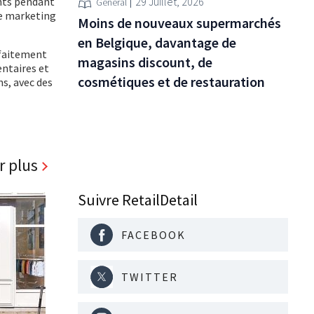
29 Juillet, 2026
ents pendant
Général
le marketing
Moins de nouveaux supermarchés
en Belgique, davantage de
rfaitement
magasins discount, de
entaires et
cosmétiques et de restauration
ns, avec des
r plus
Suivre RetailDetail
FACEBOOK
TWITTER