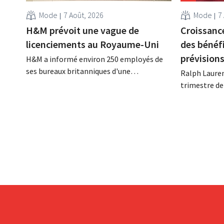
Mode
7 Août, 2026
Mode
7
H&M prévoit une vague de
Croissance
licenciements au Royaume-Uni
des bénéf
prévision
H&M a informé environ 250 employés de
ses bureaux britanniques d'une
Ralph Lauren
réorganisation imminente susceptible
trimestre de
d'entraîner des suppressions d'emplois.
décalé avec u
Cette restructuration fait suite à des
milliard de d
mesures prises précédemment aux Pays-
d'euros), so
Bas, en Belgique et en Espagne, qui
rapport à l'
avaient déjà entraîné la suppression de
démarrage su
centaines d'emplois.
groupe revoi