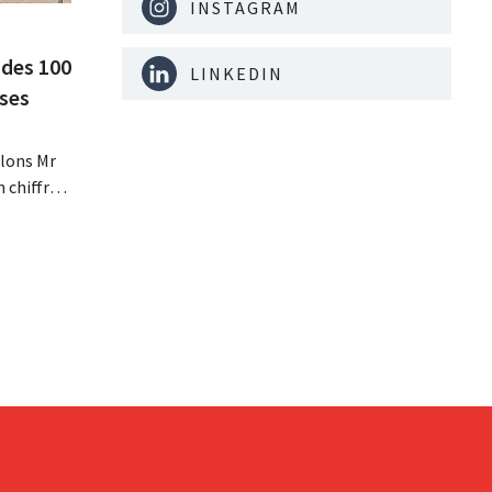
INSTAGRAM
 des 100
LINKEDIN
 ses
lons Mr
n chiffre
re fois la
 ses
tissements
avèrent