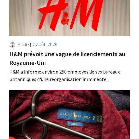
Mode
7 Août, 2026
H&M prévoit une vague de licenciements au
Royaume-Uni
H&M a informé environ 250 employés de ses bureaux
britanniques d'une réorganisation imminente
susceptible d'entraîner des suppressions d'emplois.
Cette restructuration fait suite à des mesures prises
précédemment aux Pays-Bas, en Belgique et en Espagne,
qui avaient déjà entraîné la suppression de centaines
d'emplois.