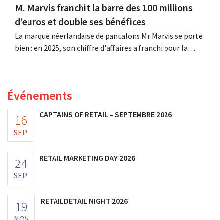
M. Marvis franchit la barre des 100 millions
d’euros et double ses bénéfices
La marque néerlandaise de pantalons Mr Marvis se porte
bien : en 2025, son chiffre d'affaires a franchi pour la
première fois la barre des 100 millions d'euros et ses
bénéfices ont doublé. Les investissements importants
dans le marketing s'avèrent payants.
Événements
CAPTAINS OF RETAIL – SEPTEMBRE 2026
16
SEP
RETAIL MARKETING DAY 2026
24
SEP
RETAILDETAIL NIGHT 2026
19
NOV