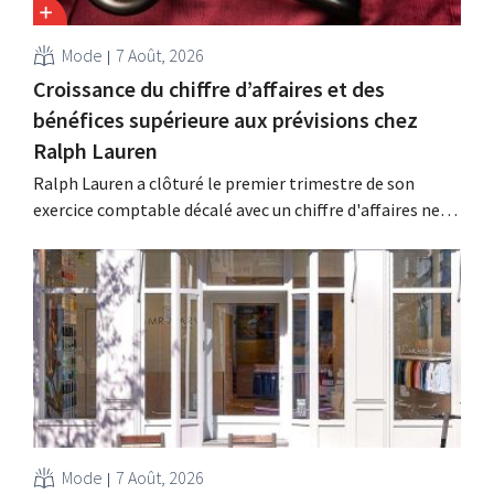
Mode
7 Août, 2026
Croissance du chiffre d’affaires et des
bénéfices supérieure aux prévisions chez
Ralph Lauren
Ralph Lauren a clôturé le premier trimestre de son
exercice comptable décalé avec un chiffre d'affaires net
de 1,96 milliard de dollars (environ 1,7 milliard d'euros),
soit une hausse de 14 % par rapport à l'année
précédente. Fort de ce démarrage supérieur aux
attentes, le groupe revoit également à la...
Mode
7 Août, 2026