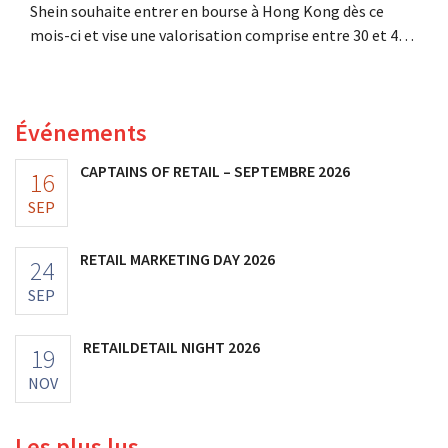
Shein souhaite entrer en bourse à Hong Kong dès ce
mois-ci et vise une valorisation comprise entre 30 et 40
milliards de dollars américains. Ce montant est bien
inférieur à la valeur que le géant de la mode avait
autrefois, car les nouveaux droits de douane pèsent sur
Événements
sa rentabilité.
CAPTAINS OF RETAIL – SEPTEMBRE 2026
16
SEP
RETAIL MARKETING DAY 2026
24
SEP
RETAILDETAIL NIGHT 2026
19
NOV
Les plus lus