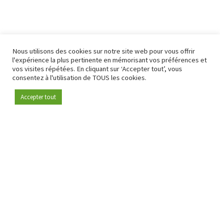
Nous utilisons des cookies sur notre site web pour vous offrir
l'expérience la plus pertinente en mémorisant vos préférences et
vos visites répétées. En cliquant sur ‘Accepter tout’, vous
consentez à l'utilisation de TOUS les cookies.
Accepter tout
Devenez membre
Depuis 2009, RetailDetail est la plateforme B2B de référence
pour le secteur de la distribution en Europe.
En tant que "média 100 % fiable " et communauté dynamique
du secteur de la distribution, RetailDetail propose chaque