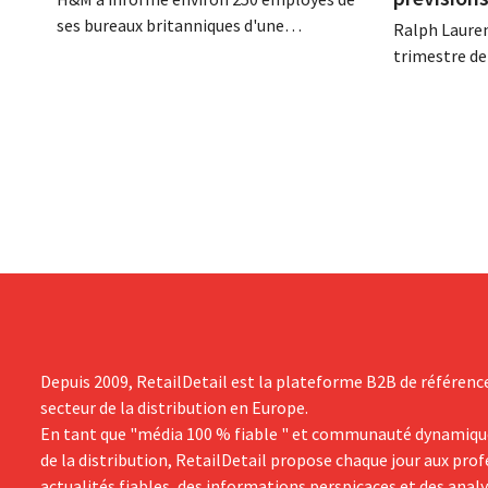
ses bureaux britanniques d'une
Ralph Lauren
réorganisation imminente susceptible
trimestre de
d'entraîner des suppressions d'emplois.
décalé avec u
Cette restructuration fait suite à des
milliard de d
mesures prises précédemment aux Pays-
d'euros), so
Bas, en Belgique et en Espagne, qui
rapport à l'
avaient déjà entraîné la suppression de
démarrage su
centaines d'emplois.
groupe revoi
Depuis 2009, RetailDetail est la plateforme B2B de référenc
secteur de la distribution en Europe.
En tant que "média 100 % fiable " et communauté dynamiqu
de la distribution, RetailDetail propose chaque jour aux pro
actualités fiables, des informations perspicaces et des anal