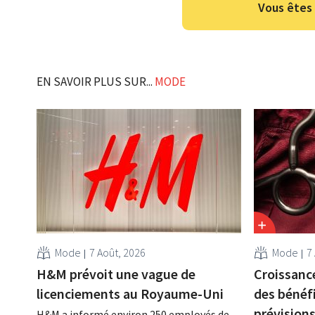
Vous êtes 
EN SAVOIR PLUS SUR...
MODE
Mode
7 Août, 2026
Mode
7
H&M prévoit une vague de
Croissance
licenciements au Royaume-Uni
des bénéf
prévision
H&M a informé environ 250 employés de