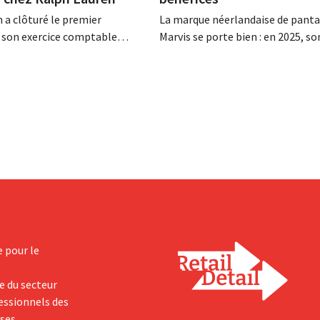
 a clôturé le premier
La marque néerlandaise de panta
 son exercice comptable
Marvis se porte bien : en 2025, so
n chiffre d'affaires net de 1,96
d'affaires a franchi pour la premiè
ollars (environ 1,7 milliard
barre des 100 millions d'euros et
it une hausse de 14 % par
bénéfices ont doublé. Les inves
année précédente. Fort de ce
importants dans le marketing s'
périeur aux attentes, le
payants.
t également à la...
e pour le
e du secteur
fessionnels des
yses