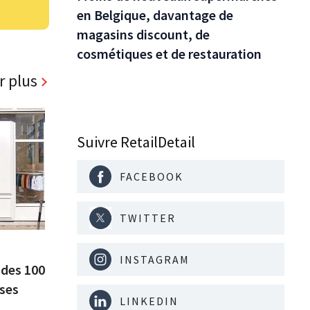
en Belgique, davantage de
magasins discount, de
cosmétiques et de restauration
r plus
Suivre RetailDetail
FACEBOOK
TWITTER
INSTAGRAM
 des 100
 ses
LINKEDIN