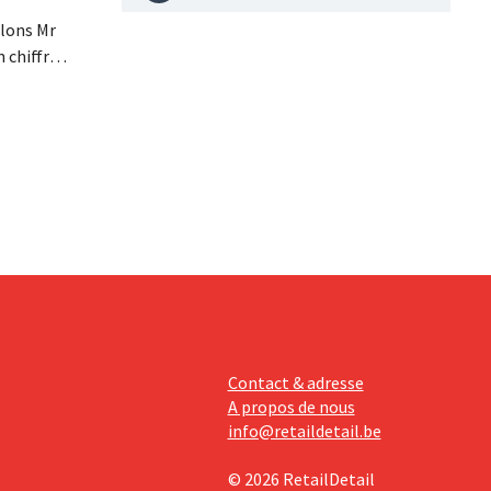
lons Mr
n chiffre
re fois la
 ses
tissements
avèrent
Contact & adresse
A propos de nous
info@retaildetail.be
© 2026 RetailDetail