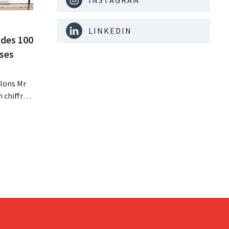
LINKEDIN
 des 100
 ses
lons Mr
n chiffre
re fois la
 ses
tissements
avèrent