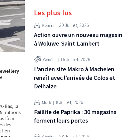
Les plus lus
30 Juillet, 2026
Général
Action ouvre un nouveau magasin
à Woluwe-Saint-Lambert
16 Juillet, 2026
Général
L’ancien site Makro à Machelen
ewellery
renaît avec l’arrivée de Colos et
ce
Delhaize
8 Juillet, 2026
Mode
s-Bas, la
Faillite de Paprika : 30 magasins
,5 millions
s là : «
ferment leurs portes
rs des
et en
28 Juillet, 2026
» pour
Général