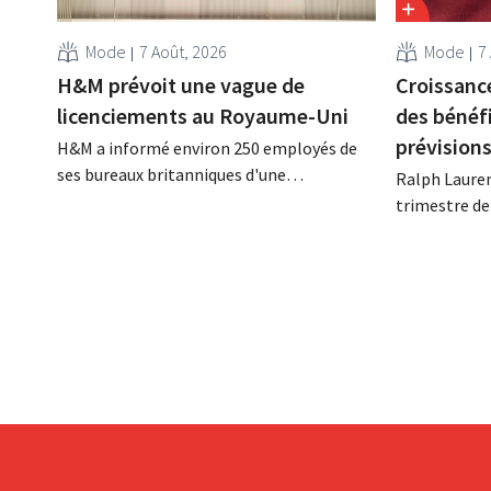
Mode
7 Août, 2026
Mode
7
H&M prévoit une vague de
Croissance
licenciements au Royaume-Uni
des bénéf
prévision
H&M a informé environ 250 employés de
ses bureaux britanniques d'une
Ralph Lauren
réorganisation imminente susceptible
trimestre de
d'entraîner des suppressions d'emplois.
décalé avec u
Cette restructuration fait suite à des
milliard de d
mesures prises précédemment aux Pays-
d'euros), so
Bas, en Belgique et en Espagne, qui
rapport à l'
avaient déjà entraîné la suppression de
démarrage su
centaines d'emplois.
groupe revoi