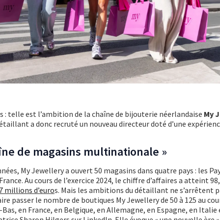
: telle est l’ambition de la chaîne de bijouterie néerlandaise
My J
détaillant a donc recruté un nouveau directeur doté d’une expérien
îne de magasins multinationale »
nnées, My Jewellery a ouvert 50 magasins dans quatre pays : les Pay
rance. Au cours de l’exercice 2024, le chiffre d’affaires a atteint 98
,7 millions d’euro
s. Mais les ambitions du détaillant ne s’arrêtent pa
aire passer le nombre de boutiques My Jewellery de 50 à 125 au cou
Bas, en France, en Belgique, en Allemagne, en Espagne, en Italie 
trice Sharon Hilgers sur LinkedIn. Elle évoque « une nouvelle ère 