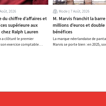
 Août, 2026
Mode
7 Août, 2026
 du chiffre d’affaires et
M. Marvis franchit la barre
ices supérieure aux
millions d’euros et double
s chez Ralph Lauren
bénéfices
 a clôturé le premier
La marque néerlandaise de panta
 son exercice comptable
Marvis se porte bien : en 2025, so
n chiffre d'affaires net de 1,96
d'affaires a franchi pour la premiè
ollars (environ 1,7 milliard
barre des 100 millions d'euros et
it une hausse de 14 % par
bénéfices ont doublé. Les inves
année précédente. Fort de ce
importants dans le marketing s'
périeur aux attentes, le
payants.
t également à la...