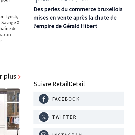
Des perles du commerce bruxellois
on Lynch,
mises en vente après la chute de
t Savage X
l’empire de Gérald Hibert
chaîne de
Sharon
ur
r plus
Suivre RetailDetail
FACEBOOK
TWITTER
INSTAGRAM