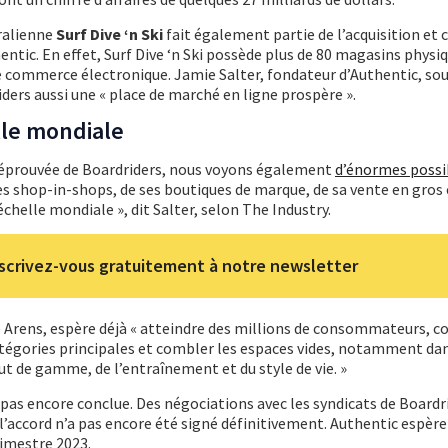
ralienne
Surf Dive ‘n Ski
fait également partie de l’acquisition et 
ntic. En effet, Surf Dive ‘n Ski possède plus de 80 magasins physiq
e commerce électronique. Jamie Salter, fondateur d’Authentic, so
ders aussi une « place de marché en ligne prospère ».
lle mondiale
l éprouvée de Boardriders, nous voyons également
d’énormes possib
es shop-in-shops, de ses boutiques de marque, de sa vente en gros 
chelle mondiale », dit Salter, selon The Industry.
scrivez-vous gratuitement à notre newsletter
 Arens, espère déjà « atteindre des millions de consommateurs, co
tégories principales et combler les espaces vides, notamment dan
ut de gamme, de l’entraînement et du style de vie. »
 pas encore conclue. Des négociations avec les syndicats de Boardr
 l’accord n’a pas encore été signé définitivement. Authentic espèr
rimestre 2023.