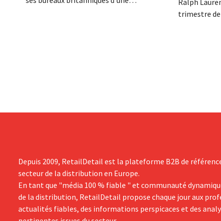
ses bureaux britanniques d'une
Ralph Lauren
réorganisation imminente susceptible
trimestre de
d'entraîner des suppressions d'emplois.
décalé avec u
Cette restructuration fait suite à des
milliard de d
mesures prises précédemment aux Pays-
d'euros), so
Bas, en Belgique et en Espagne, qui
rapport à l'
avaient déjà entraîné la suppression de
démarrage su
centaines d'emplois.
groupe revoi
Depuis 2009, RetailDetail est la plateforme B2B de référenc
secteur de la distribution en Europe.
En tant que "média 100 % fiable " et communauté dynamiqu
de la distribution, RetailDetail propose chaque jour aux pro
actualités fiables, des informations perspicaces et des anal
pertinentes issues du secteur.