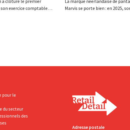
 a clôturé le premier
La marque néerlandaise de panta
 son exercice comptable
Marvis se porte bien : en 2025, so
n chiffre d'affaires net de 1,96
d'affaires a franchi pour la premiè
ollars (environ 1,7 milliard
barre des 100 millions d'euros et
it une hausse de 14 % par
bénéfices ont doublé. Les inves
année précédente. Fort de ce
importants dans le marketing s'
périeur aux attentes, le
payants.
t également à la...
e pour le
e du secteur
fessionnels des
yses
Adresse postale