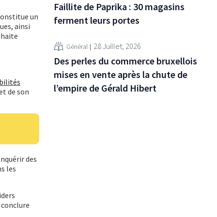
Faillite de Paprika : 30 magasins
constitue un
ferment leurs portes
ues, ainsi
uhaite
28 Juillet, 2026
Général
Des perles du commerce bruxellois
mises en vente après la chute de
ilités
l’empire de Gérald Hibert
et de son
nquérir des
s les
iders
e conclure