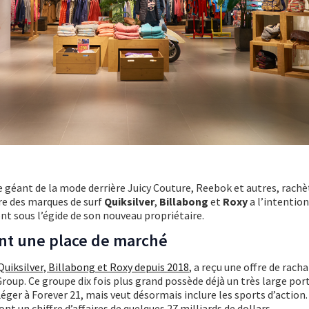
le géant de la mode derrière Juicy Couture, Reebok et autres, rachè
re des marques de surf
Quiksilver
,
Billabong
et
Roxy
a l’intention
t sous l’égide de son nouveau propriétaire.
nt une place de marché
Quiksilver, Billabong et Roxy depuis 2018
, a reçu une offre de rach
roup. Ce groupe dix fois plus grand possède déjà un très large port
ger à Forever 21, mais veut désormais inclure les sports d’action
nt un chiffre d’affaires de quelques 27 milliards de dollars.