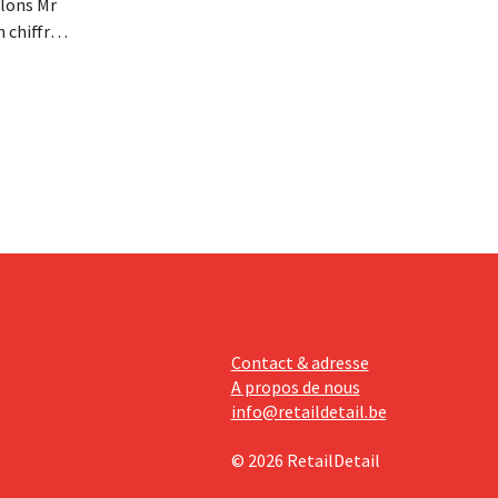
lons Mr
n chiffre
re fois la
 ses
tissements
avèrent
Contact & adresse
A propos de nous
info@retaildetail.be
© 2026 RetailDetail