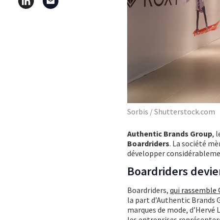
Sorbis / Shutterstock.com
Authentic Brands Group
, 
Boardriders
. La société mè
développer considérablemen
Boardriders devie
Boardriders,
qui rassemble 
la part d’Authentic Brands G
marques de mode, d’Hervé Lé
les entreprises représentero