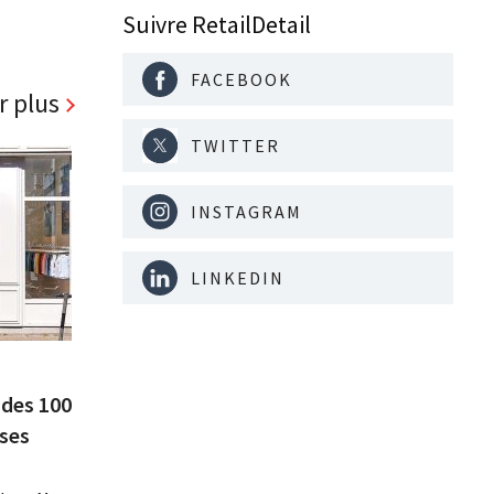
Suivre RetailDetail
FACEBOOK
r plus
TWITTER
INSTAGRAM
LINKEDIN
 des 100
 ses