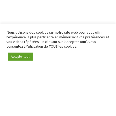
Nous utilisons des cookies sur notre site web pour vous offrir
l'expérience la plus pertinente en mémorisant vos préférences et
vos visites répétées. En cliquant sur ‘Accepter tout’, vous
consentez à l'utilisation de TOUS les cookies.
Accepter tout
Devenez membre
Depuis 2009, RetailDetail est la plateforme B2B de référence
pour le secteur de la distribution en Europe.
En tant que "média 100 % fiable " et communauté dynamique