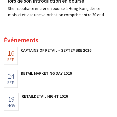
lors de son introduction en bourse
Shein souhaite entrer en bourse à Hong Kong dès ce
mois-ci et vise une valorisation comprise entre 30 et 40
milliards de dollars américains. Ce montant est bien
inférieur à la valeur que le géant de la mode avait
autrefois, car les nouveaux droits de douane pèsent sur
Événements
sa rentabilité.
CAPTAINS OF RETAIL – SEPTEMBRE 2026
16
SEP
RETAIL MARKETING DAY 2026
24
SEP
RETAILDETAIL NIGHT 2026
19
NOV