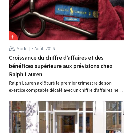
qui avaient déjà entraîné la suppression de centaines
d'emplois.
Mode
7 Août, 2026
Croissance du chiffre d’affaires et des
bénéfices supérieure aux prévisions chez
Ralph Lauren
Ralph Lauren a clôturé le premier trimestre de son
exercice comptable décalé avec un chiffre d'affaires net
de 1,96 milliard de dollars (environ 1,7 milliard d'euros),
soit une hausse de 14 % par rapport à l'année
précédente. Fort de ce démarrage supérieur aux
attentes, le groupe revoit également à la...