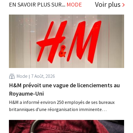
Voir plus
EN SAVOIR PLUS SUR...
MODE
Mode
7 Août, 2026
H&M prévoit une vague de licenciements au
Royaume-Uni
H&M a informé environ 250 employés de ses bureaux
britanniques d'une réorganisation imminente
susceptible d'entraîner des suppressions d'emplois.
Cette restructuration fait suite à des mesures prises
précédemment aux Pays-Bas, en Belgique et en Espagne,