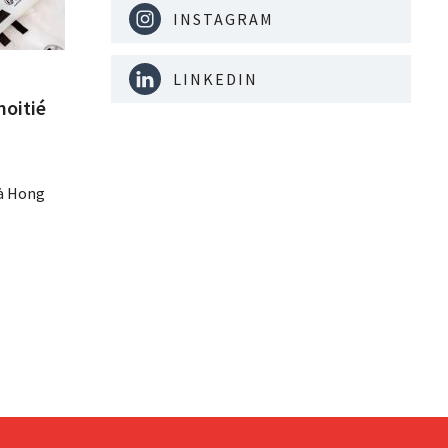
INSTAGRAM
LINKEDIN
moitié
 à Hong
t 40
e
aleur que
s, car les
 sur sa