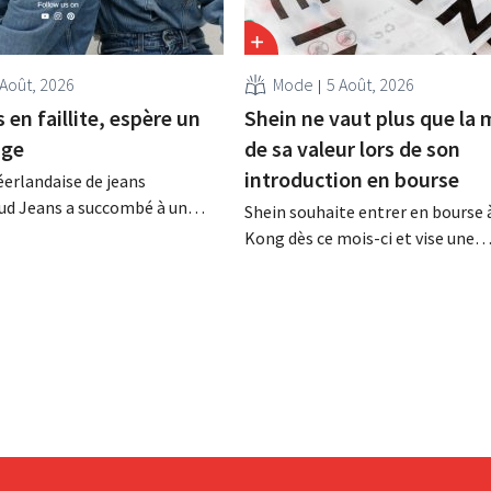
 Août, 2026
Mode
5 Août, 2026
en faillite, espère un
Shein ne vaut plus que la 
age
de sa valeur lors de son
introduction en bourse
erlandaise de jeans
Mud Jeans a succombé à un
Shein souhaite entrer en bourse
trop lourd et a déposé le
Kong dès ce mois-ci et vise une
DG, Dion Vijgeboom, espère
valorisation comprise entre 30 e
 l'histoire ne s'arrête pas là.
milliards de dollars américains. C
montant est bien inférieur à la v
le géant de la mode avait autrefoi
nouveaux droits de douane pèsent
rentabilité.