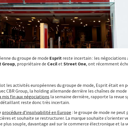
péenne du groupe de mode
Esprit
reste incertain : les négociations
 Group
, propriétaire de
Cecil
et
Street One
, ont récemment éch
lot les activités européennes du groupe de mode, Esprit était en 
ec CBR Group, la holding allemande derrière les chaînes de mode 
a mis fin aux négociations
la semaine dernière, rapporte la revue s
 détaillant reste donc très incertain.
e
procédure d’insolvabilité en Europe
: le groupe de mode ne peut p
cières et souhaite se restructurer. La marque souhaite s’orienter v
e plus souple, davantage axé sur le commerce électronique et la v