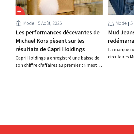
Mode
5 Août, 2026
Mode
5
Les performances décevantes de
Mud Jeans 
Michael Kors pèsent sur les
redémarr
résultats de Capri Holdings
La marque né
circulaires 
Capri Holdings a enregistré une baisse de
endettement 
son chiffre d'affaires au premier trimestre
bilan. Son P
de son exercice comptable décalé,
toutefois que
principalement en raison des
performances décevantes de Michael
Kors, malgré les bons résultats de Jimmy
Choo.