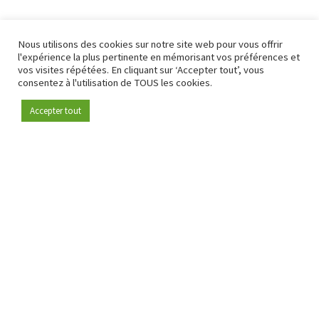
Nous utilisons des cookies sur notre site web pour vous offrir
l'expérience la plus pertinente en mémorisant vos préférences et
vos visites répétées. En cliquant sur ‘Accepter tout’, vous
consentez à l'utilisation de TOUS les cookies.
Accepter tout
Devenez membre
Depuis 2009, RetailDetail est la plateforme B2B de référence
pour le secteur de la distribution en Europe.
En tant que "média 100 % fiable " et communauté dynamique
du secteur de la distribution, RetailDetail propose chaque
jour aux professionnels des actualités fiables, des