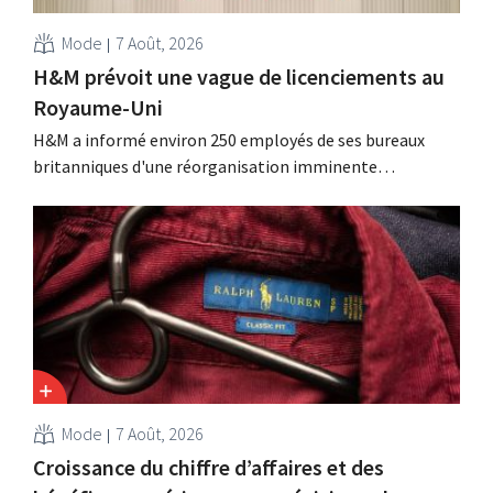
Mode
7 Août, 2026
H&M prévoit une vague de licenciements au
Royaume-Uni
H&M a informé environ 250 employés de ses bureaux
britanniques d'une réorganisation imminente
susceptible d'entraîner des suppressions d'emplois.
Cette restructuration fait suite à des mesures prises
précédemment aux Pays-Bas, en Belgique et en Espagne,
qui avaient déjà entraîné la suppression de centaines
d'emplois.
Mode
7 Août, 2026
Croissance du chiffre d’affaires et des