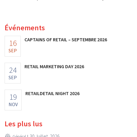
première fois la barre des 100 millions d'euros et ses
bénéfices ont doublé. Les investissements importants
dans le marketing s'avèrent payants.
Événements
CAPTAINS OF RETAIL – SEPTEMBRE 2026
16
SEP
RETAIL MARKETING DAY 2026
24
SEP
RETAILDETAIL NIGHT 2026
19
NOV
Les plus lus
30 Juillet, 2026
Général