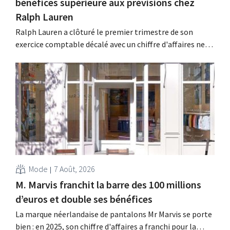
bénéfices supérieure aux prévisions chez
Ralph Lauren
Ralph Lauren a clôturé le premier trimestre de son
exercice comptable décalé avec un chiffre d'affaires net
de 1,96 milliard de dollars (environ 1,7 milliard d'euros),
soit une hausse de 14 % par rapport à l'année
précédente. Fort de ce démarrage supérieur aux
attentes, le groupe revoit également à la...
Mode
7 Août, 2026
M. Marvis franchit la barre des 100 millions
d’euros et double ses bénéfices
La marque néerlandaise de pantalons Mr Marvis se porte
bien : en 2025, son chiffre d'affaires a franchi pour la