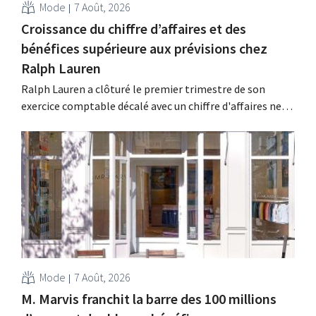
Mode
7 Août, 2026
Croissance du chiffre d’affaires et des
bénéfices supérieure aux prévisions chez
Ralph Lauren
Ralph Lauren a clôturé le premier trimestre de son
exercice comptable décalé avec un chiffre d'affaires net
de 1,96 milliard de dollars (environ 1,7 milliard d'euros),
soit une hausse de 14 % par rapport à l'année
précédente. Fort de ce démarrage supérieur aux
attentes, le groupe revoit également à la...
Mode
7 Août, 2026
M. Marvis franchit la barre des 100 millions