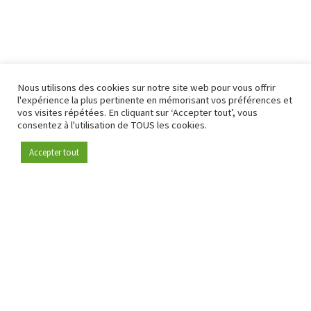
Nous utilisons des cookies sur notre site web pour vous offrir
l'expérience la plus pertinente en mémorisant vos préférences et
vos visites répétées. En cliquant sur ‘Accepter tout’, vous
consentez à l'utilisation de TOUS les cookies.
Accepter tout
Devenez membre
Depuis 2009, RetailDetail est la plateforme B2B de référence
pour le secteur de la distribution en Europe.
En tant que "média 100 % fiable " et communauté dynamique