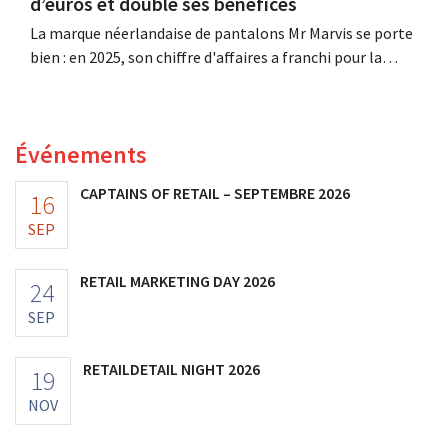
d’euros et double ses bénéfices
La marque néerlandaise de pantalons Mr Marvis se porte
bien : en 2025, son chiffre d'affaires a franchi pour la
première fois la barre des 100 millions d'euros et ses
bénéfices ont doublé. Les investissements importants
dans le marketing s'avèrent payants.
Événements
CAPTAINS OF RETAIL – SEPTEMBRE 2026
16
SEP
RETAIL MARKETING DAY 2026
24
SEP
RETAILDETAIL NIGHT 2026
19
NOV