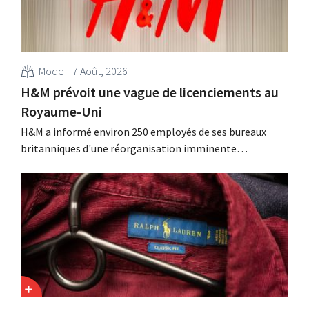
Mode
7 Août, 2026
H&M prévoit une vague de licenciements au
Royaume-Uni
H&M a informé environ 250 employés de ses bureaux
britanniques d'une réorganisation imminente
susceptible d'entraîner des suppressions d'emplois.
Cette restructuration fait suite à des mesures prises
précédemment aux Pays-Bas, en Belgique et en Espagne,
qui avaient déjà entraîné la suppression de centaines
d'emplois.