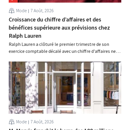
Mode
7 Août, 2026
Croissance du chiffre d’affaires et des
bénéfices supérieure aux prévisions chez
Ralph Lauren
Ralph Lauren a clôturé le premier trimestre de son
exercice comptable décalé avec un chiffre d'affaires net
de 1,96 milliard de dollars (environ 1,7 milliard d'euros),
soit une hausse de 14 % par rapport à l'année
précédente. Fort de ce démarrage supérieur aux
attentes, le groupe revoit également à la...
Mode
7 Août, 2026