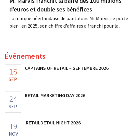
M. Marvis franchit la barre des 100 millions
d’euros et double ses bénéfices
La marque néerlandaise de pantalons Mr Marvis se porte
bien : en 2025, son chiffre d'affaires a franchi pour la
première fois la barre des 100 millions d'euros et ses
bénéfices ont doublé. Les investissements importants
dans le marketing s'avèrent payants.
Événements
CAPTAINS OF RETAIL – SEPTEMBRE 2026
16
SEP
RETAIL MARKETING DAY 2026
24
SEP
RETAILDETAIL NIGHT 2026
19
NOV