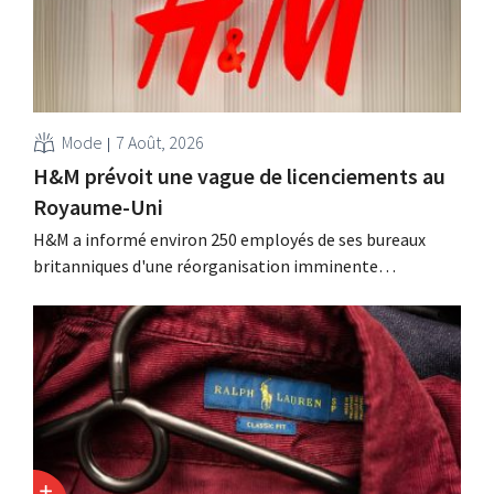
Mode
7 Août, 2026
H&M prévoit une vague de licenciements au
Royaume-Uni
H&M a informé environ 250 employés de ses bureaux
britanniques d'une réorganisation imminente
susceptible d'entraîner des suppressions d'emplois.
Cette restructuration fait suite à des mesures prises
précédemment aux Pays-Bas, en Belgique et en Espagne,
qui avaient déjà entraîné la suppression de centaines
d'emplois.