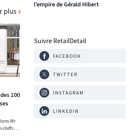
l’empire de Gérald Hibert
r plus
Suivre RetailDetail
FACEBOOK
TWITTER
INSTAGRAM
 des 100
 ses
LINKEDIN
lons Mr
n chiffre
re fois la