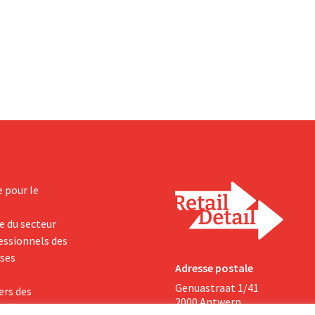
ollars (environ 1,7 milliard
barre des 100 millions d'euros et
it une hausse de 14 % par
bénéfices ont doublé. Les inves
année précédente. Fort de ce
importants dans le marketing s'
périeur aux attentes, le
payants.
t également à la...
e pour le
e du secteur
fessionnels des
yses
Adresse postale
Genuastraat 1/41
ers des
2000 Antwerp
 où le partage