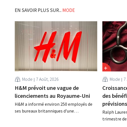
EN SAVOIR PLUS SUR...
MODE
Mode
7 Août, 2026
Mode
7
H&M prévoit une vague de
Croissance
licenciements au Royaume-Uni
des bénéf
prévision
H&M a informé environ 250 employés de
ses bureaux britanniques d'une
Ralph Lauren
réorganisation imminente susceptible
trimestre de
d'entraîner des suppressions d'emplois.
décalé avec u