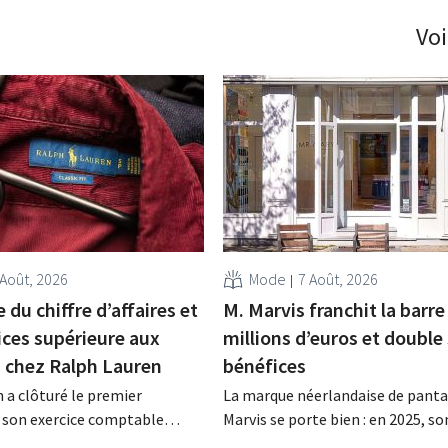
Voi
 Août, 2026
Mode
7 Août, 2026
 du chiffre d’affaires et
M. Marvis franchit la barre
ices supérieure aux
millions d’euros et double
s chez Ralph Lauren
bénéfices
 a clôturé le premier
La marque néerlandaise de panta
 son exercice comptable
Marvis se porte bien : en 2025, so
n chiffre d'affaires net de 1,96
d'affaires a franchi pour la premiè