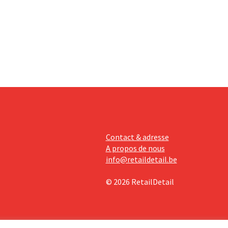
 ses
tissements
avèrent
Contact & adresse
A propos de nous
info@retaildetail.be
© 2026 RetailDetail