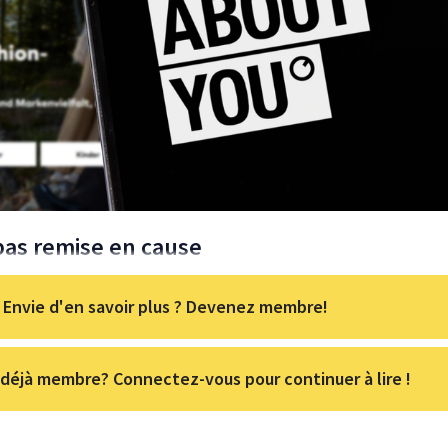
 pas remise en cause
Envie d'en savoir plus ? Devenez membre!
déjà membre? Connectez-vous pour continuer à lire !