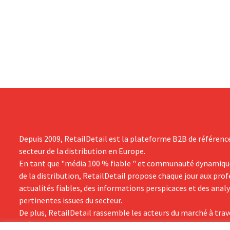
Cette restructuration fait suite à des
milliard de d
mesures prises précédemment aux Pays-
d'euros), so
Bas, en Belgique et en Espagne, qui
rapport à l'
avaient déjà entraîné la suppression de
démarrage su
centaines d'emplois.
groupe revoi
Depuis 2009, RetailDetail est la plateforme B2B de référenc
secteur de la distribution en Europe.
En tant que "média 100 % fiable " et communauté dynamiqu
de la distribution, RetailDetail propose chaque jour aux pro
actualités fiables, des informations perspicaces et des anal
pertinentes issues du secteur.
De plus, RetailDetail rassemble les acteurs du marché à trav
événements inspirants et des visites exclusives de magasins,