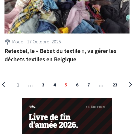
Mode
17 Octobre, 2025
Retexbel, le « Bebat du textile », va gérer les
déchets textiles en Belgique
1
…
3
4
5
6
7
…
23