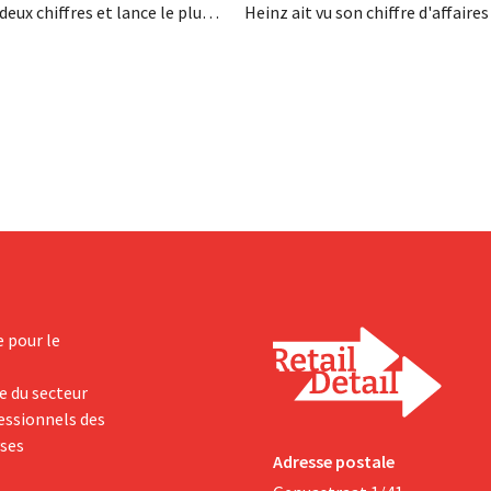
deux chiffres et lance le plus
Heinz ait vu son chiffre d'affaires
amme d'investissement de
au deuxième trimestre, l'entrepri
 afin d'augmenter la capacité
néanmoins état de résultats sup
n de Biscoff : « Nous devons
aux prévisions. La multinational
opportunité ».
augmente ses investissements et
ses prévisions à la hausse.
e pour le
e du secteur
fessionnels des
yses
Adresse postale