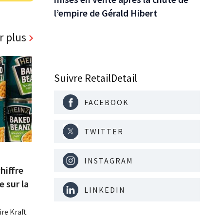
l’empire de Gérald Hibert
r plus
Suivre RetailDetail
FACEBOOK
TWITTER
INSTAGRAM
hiffre
e sur la
LINKEDIN
re Kraft