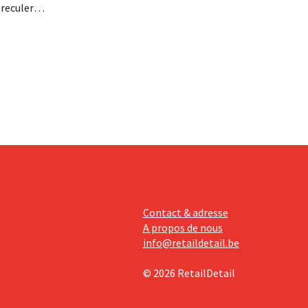
 reculer
se fait
érieurs
e
 revoit
Contact & adresse
A propos de nous
info@retaildetail.be
© 2026 RetailDetail