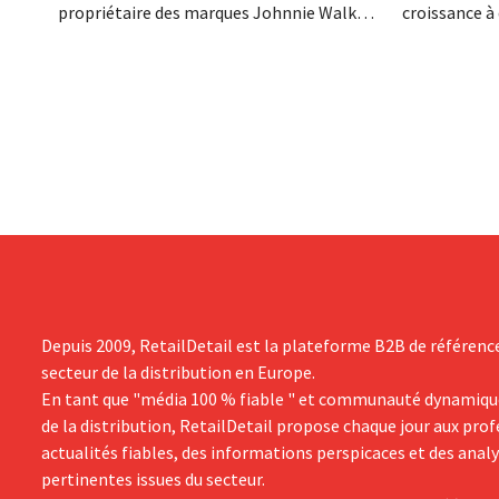
propriétaire des marques Johnnie Walker,
croissance à 
Smirnoff et Baileys, souhaite, suite à une
grand progr
baisse de son chiffre d'affaires, réduire
son histoire
considérablement ses coûts tout en
de productio
investissant dans la croissance,
saisir cette 
notamment pour Guinness et les
cocktails prêts à boire.
Depuis 2009, RetailDetail est la plateforme B2B de référenc
secteur de la distribution en Europe.
En tant que "média 100 % fiable " et communauté dynamiqu
de la distribution, RetailDetail propose chaque jour aux pro
actualités fiables, des informations perspicaces et des anal
pertinentes issues du secteur.