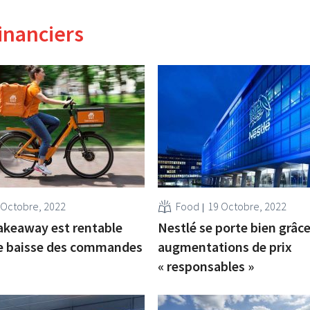
inanciers
 Octobre, 2022
Food
19 Octobre, 2022
akeaway est rentable
Nestlé se porte bien grâc
e baisse des commandes
augmentations de prix
« responsables »