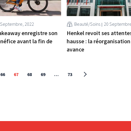
 Septembre, 2022
Beauté/Soins
20 Septembre
akeaway enregistre son
Henkel revoit ses attentes
néfice avant la fin de
hausse : la réorganisation
avance
66
67
68
69
…
73