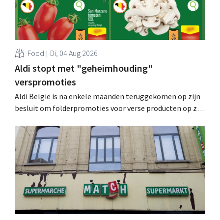
Food
Di, 04 Aug 2026
Aldi stopt met "geheimhouding"
verspromoties
Aldi België is na enkele maanden teruggekomen op zijn
besluit om folderpromoties voor verse producten op zijn
website geheim te houden tot de zondag voor ze in
werking treden: "Onze klanten willen goed
geïnformeerd worden." .