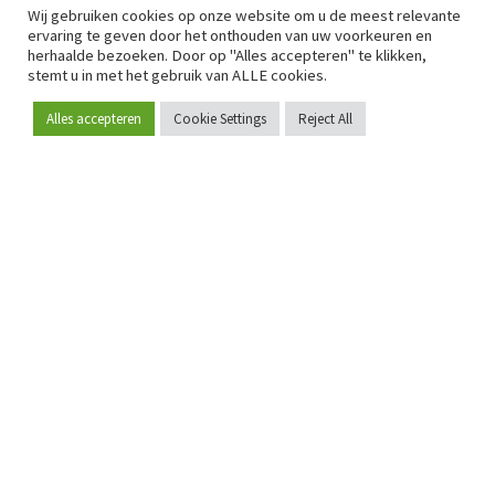
Wij gebruiken cookies op onze website om u de meest relevante
ervaring te geven door het onthouden van uw voorkeuren en
herhaalde bezoeken. Door op "Alles accepteren" te klikken,
stemt u in met het gebruik van ALLE cookies.
Alles accepteren
Cookie Settings
Reject All
Word lid
Sinds 2009 is RetailDetail hét toonaangevende B2B-
platform voor retail in Europa.
Als "100% trusted medium" en sterke retailcommunity biedt
RetailDetail professionals dagelijks betrouwbaar nieuws,
scherpe inzichten en relevante analyses uit de sector.
Daarnaast brengt RetailDetail de markt samen via
inspirerende events en exclusieve retailtours, waar