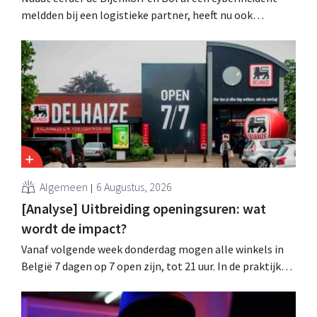
meldden bij een logistieke partner, heeft nu ook
brillenketen Ace & Tate klanten gewaarschuwd voor een
datalek. Financiële gegevens, gebruikersnamen en
wachtwoorden zijn niet getroffen.
Algemeen
6 Augustus, 2026
[Analyse] Uitbreiding openingsuren: wat
wordt de impact?
Vanaf volgende week donderdag mogen alle winkels in
België 7 dagen op 7 open zijn, tot 21 uur. In de praktijk
zullen ze dat lang niet overal doen. Bovendien vormt de
arbeidswetgeving een hinderpaal. Is er een gelijk
speelveld?