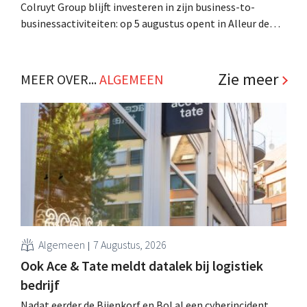
Colruyt Group blijft investeren in zijn business-to-
businessactiviteiten: op 5 augustus opent in Alleur de
achtste vestiging van Colruyt Professionals, de
winkelformule die zich uitsluitend richt op professionele
klanten. .
Zie meer
MEER OVER...
ALGEMEEN
Algemeen
7 Augustus, 2026
Ook Ace & Tate meldt datalek bij logistiek
bedrijf
Nadat eerder de Bijenkorf en Bol al een cyberincident