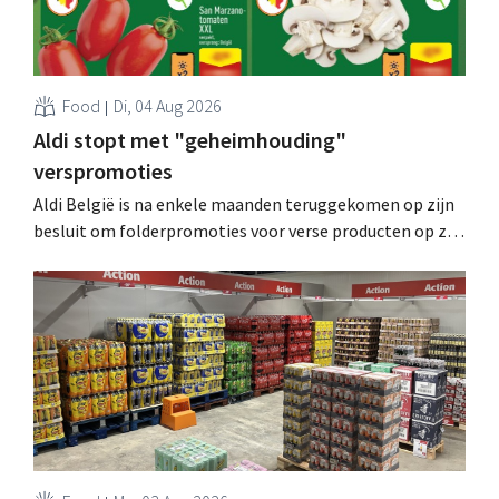
Food
Di, 04 Aug 2026
Aldi stopt met "geheimhouding"
verspromoties
Aldi België is na enkele maanden teruggekomen op zijn
besluit om folderpromoties voor verse producten op zijn
website geheim te houden tot de zondag voor ze in
werking treden: "Onze klanten willen goed
geïnformeerd worden." .