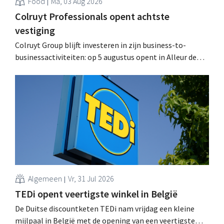
Food
Ma, 03 Aug 2026
Colruyt Professionals opent achtste
vestiging
Colruyt Group blijft investeren in zijn business-to-
businessactiviteiten: op 5 augustus opent in Alleur de
achtste vestiging van Colruyt Professionals, de
winkelformule die zich uitsluitend richt op professionele
klanten. .
Algemeen
Vr, 31 Jul 2026
TEDi opent veertigste winkel in België
De Duitse discountketen TEDi nam vrijdag een kleine
mijlpaal in België met de opening van een veertigste