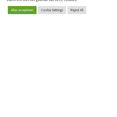
Alles accepteren
Cookie Settings
Reject All
Word lid
Sinds 2009 is RetailDetail hét toonaangevende B2B-
platform voor retail in Europa.
Als "100% trusted medium" en sterke retailcommunity biedt
RetailDetail professionals dagelijks betrouwbaar nieuws,
scherpe inzichten en relevante analyses uit de sector.
Daarnaast brengt RetailDetail de markt samen via
inspirerende events en exclusieve retailtours, waar
kennisdeling, netwerking en innovatie centraal staan.