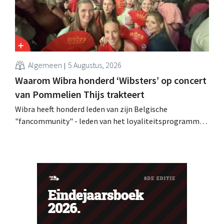
Algemeen
5 Augustus, 2026
Waarom Wibra honderd ‘Wibsters’ op concert
van Pommelien Thijs trakteert
Wibra heeft honderd leden van zijn Belgische
"fancommunity" - leden van het loyaliteitsprogramma -
uitgenodigd voor een concert van Pommelien Thijs op
de Lokerse Feesten. Met de actie wilde de discountketen
haar trouwste klanten bedanken en tegelijk tonen dat
ook een prijsvechter een heuse merkcommunity kan
uitbouwen.