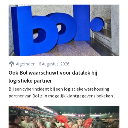
intussen al te koop worden aangeboden op het dark web.
De retailers roepen klanten op alert te zijn voor
phishing.
Algemeen
6 Augustus, 2026
Ook Bol waarschuwt voor datalek bij
logistieke partner
Bij een cyberincident bij een logistieke warehousing
partner van Bol zijn mogelijk klantgegevens bekeken of
buitgemaakt. Het gaat om hetzelfde bedrijf als dat
waarvoor de Bijenkorf ook al waarschuwde.