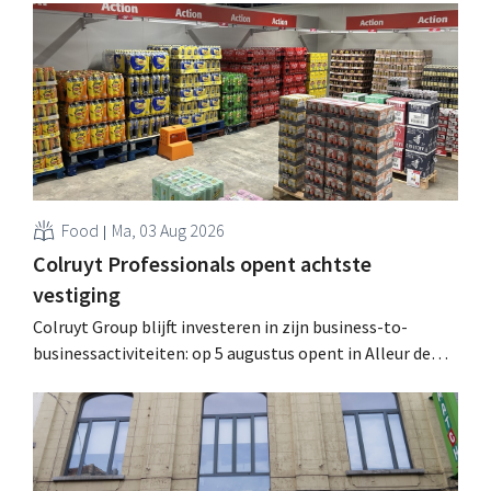
werking treden: "Onze klanten willen goed
geïnformeerd worden." .
Food
Ma, 03 Aug 2026
Colruyt Professionals opent achtste
vestiging
Colruyt Group blijft investeren in zijn business-to-
businessactiviteiten: op 5 augustus opent in Alleur de
achtste vestiging van Colruyt Professionals, de
winkelformule die zich uitsluitend richt op professionele
klanten. .