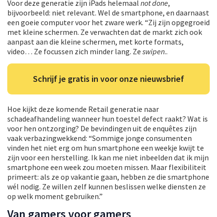
Voor deze generatie zijn iPads helemaal
not done
,
bijvoorbeeld: niet relevant. Wel de smartphone, en daarnaast
een goeie computer voor het zware werk. “Zij zijn opgegroeid
met kleine schermen. Ze verwachten dat de markt zich ook
aanpast aan die kleine schermen, met korte formats,
video… Ze focussen zich minder lang. Ze
swipen
..
Schrijf je gratis in voor onze nieuwsbrief
Hoe kijkt deze komende Retail generatie naar
schadeafhandeling wanneer hun toestel defect raakt? Wat is
voor hen ontzorging? De bevindingen uit de enquêtes zijn
vaak verbazingwekkend: “Sommige jonge consumenten
vinden het niet erg om hun smartphone een weekje kwijt te
zijn voor een herstelling. Ik kan me niet inbeelden dat ik mijn
smartphone een week zou moeten missen. Maar flexibiliteit
primeert: als ze op vakantie gaan, hebben ze die smartphone
wél nodig. Ze willen zelf kunnen beslissen welke diensten ze
op welk moment gebruiken.”
Van gamers voor gamers