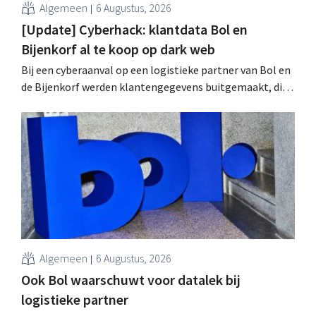
Algemeen
6 Augustus, 2026
[Update] Cyberhack: klantdata Bol en
Bijenkorf al te koop op dark web
Bij een cyberaanval op een logistieke partner van Bol en
de Bijenkorf werden klantengegevens buitgemaakt, die
intussen al te koop worden aangeboden op het dark web.
De retailers roepen klanten op alert te zijn voor
phishing.
Algemeen
6 Augustus, 2026
Ook Bol waarschuwt voor datalek bij
logistieke partner