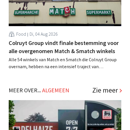
Food
Di, 04 Aug 2026
Colruyt Group vindt finale bestemming voor
alle overgenomen Match & Smatch winkels
Alle 54 winkels van Match en Smatch die Colruyt Group
overnam, hebben na een intensief traject van
tweeënhalf jaar hun definitieve bestemming gevonden.
Al is die bestemming voor sommige panden een sluiting.
.
Zie meer
MEER OVER...
ALGEMEEN