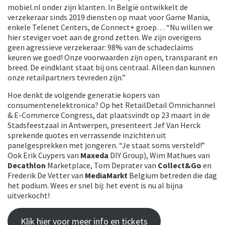
mobiel.nl onder zijn klanten. In België ontwikkelt de
verzekeraar sinds 2019 diensten op maat voor Game Mania,
enkele Telenet Centers, de Connect+ groep… “Nu willen we
hier steviger voet aan de grond zetten. We zijn overigens
geen agressieve verzekeraar: 98% van de schadeclaims
keuren we goed! Onze voorwaarden zijn open, transparant en
breed. De eindklant staat bij ons centraal. Alleen dan kunnen
onze retailpartners tevreden zijn.”
Hoe denkt de volgende generatie kopers van
consumentenelektronica? Op het RetailDetail Omnichannel
& E-Commerce Congress, dat plaatsvindt op 23 maart in de
Stadsfeestzaal in Antwerpen, presenteert Jef Van Herck
sprekende quotes en verrassende inzichten uit
panelgesprekken met jongeren. “Je staat soms versteld!”
Ook Erik Cuypers van
Maxeda
DIY Group), Wim Mathues van
Decathlon
Marketplace, Tom Deprater van
Collect&Go
en
Frederik De Vetter van
MediaMarkt
Belgium betreden die dag
het podium. Wees er snel bij: het event is nu al bijna
uitverkocht!
Klik hier voor meer info en tickets