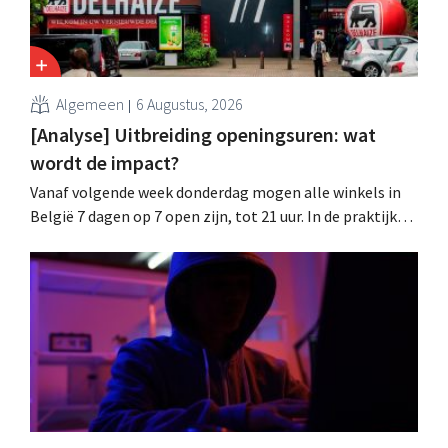
Algemeen
6 Augustus, 2026
[Analyse] Uitbreiding openingsuren: wat
wordt de impact?
Vanaf volgende week donderdag mogen alle winkels in
België 7 dagen op 7 open zijn, tot 21 uur. In de praktijk
zullen ze dat lang niet overal doen. Bovendien vormt de
arbeidswetgeving een hinderpaal. Is er een gelijk
speelveld?