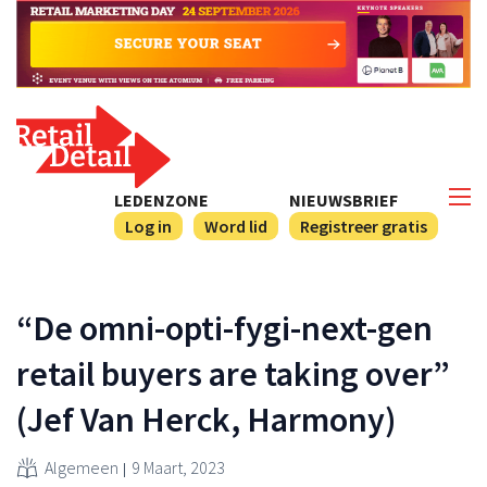
LEDENZONE
NIEUWSBRIEF
Log in
Word lid
Registreer gratis
“De omni-opti-fygi-next-gen
retail buyers are taking over”
(Jef Van Herck, Harmony)
Algemeen
9 Maart, 2023