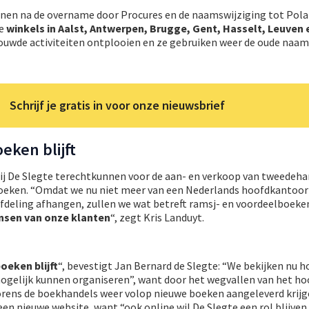
ijnen na de overname door Procures en de naamswijziging tot Pola
de
winkels in Aalst, Antwerpen, Brugge, Gent, Hasselt, Leuven 
ouwde activiteiten ontplooien en ze gebruiken weer de oude naam,
Schrijf je gratis in voor onze nieuwsbrief
ken blijft
ij De Slegte terechtkunnen voor de aan- en verkoop van tweedeh
oeken. “Omdat we nu niet meer van een Nederlands hoofdkantoor
fdeling afhangen, zullen we wat betreft ramsj- en voordeelboek
nsen van onze klanten
“, zegt Kris Landuyt.
oeken blijft
“, bevestigt Jan Bernard de Slegte: “We bekijken nu h
mogelijk kunnen organiseren”, want door het wegvallen van het h
orens de boekhandels weer volop nieuwe boeken aangeleverd krijg
en nieuwe website, want “ook online wil De Slegte een rol blijven 