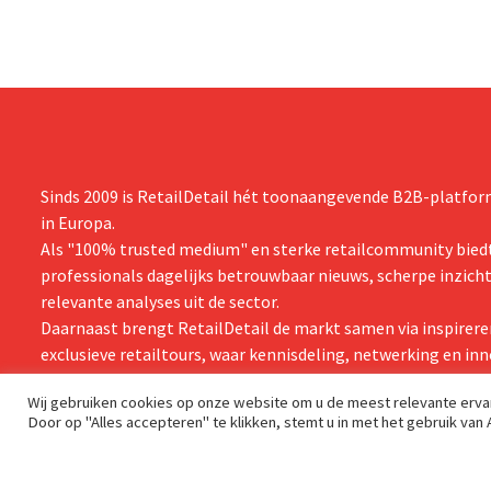
Sinds 2009 is RetailDetail hét toonaangevende B2B-platform
in Europa.
Als "100% trusted medium" en sterke retailcommunity biedt
professionals dagelijks betrouwbaar nieuws, scherpe inzich
relevante analyses uit de sector.
Daarnaast brengt RetailDetail de markt samen via inspirere
exclusieve retailtours, waar kennisdeling, netwerking en inn
centraal staan.
Wij gebruiken cookies op onze website om u de meest relevante erv
Door op "Alles accepteren" te klikken, stemt u in met het gebruik van