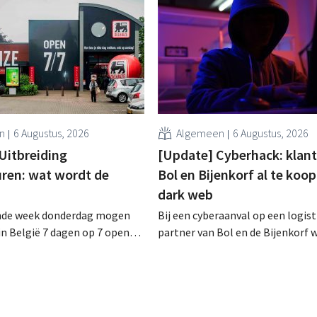
n
6 Augustus, 2026
Algemeen
6 Augustus, 2026
 Uitbreiding
[Update] Cyberhack: klan
ren: wat wordt de
Bol en Bijenkorf al te koop
dark web
nde week donderdag mogen
Bij een cyberaanval op een logist
 in België 7 dagen op 7 open
partner van Bol en de Bijenkorf 
uur. In de praktijk zullen ze dat
klantengegevens buitgemaakt, d
eral doen. Bovendien vormt de
intussen al te koop worden aan
ving een hinderpaal. Is er een
op het dark web. De retailers ro
eld?
klanten op alert te zijn voor phis