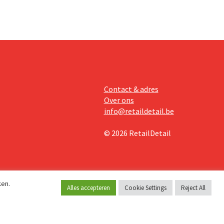
Contact & adres
Over ons
info@retaildetail.be
© 2026 RetailDetail
ken.
Alles accepteren
Cookie Settings
Reject All