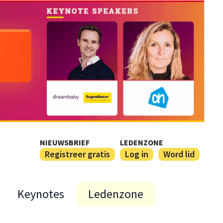
NIEUWSBRIEF
LEDENZONE
Registreer gratis
Log in
Word lid
Keynotes
Ledenzone