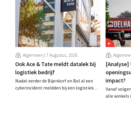
Algemeen
7 Augustus, 2026
Algemee
Ook Ace & Tate meldt datalek bij
[Analyse]
logistiek bedrijf
openingsu
impact?
Nadat eerder de Bijenkorf en Bol al een
cyberincident meldden bij een logistieke
Vanaf volge
partner, heeft nu ook brillenketen Ace &
alle winkels
Tate klanten gewaarschuwd voor een
zijn, tot 21 
datalek. Financiële gegevens,
lang niet ov
gebruikersnamen en wachtwoorden zijn
arbeidswetge
niet getroffen.
gelijk speelv