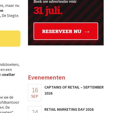
re, maar nu
en
 De Slegte.
andsboeken,
 en een
en
sneller
Evenementen
CAPTAINS OF RETAIL – SEPTEMBER
16
2026
SEP
oe we de
oofdkantoor
en. De
RETAIL MARKETING DAY 2026
24
spelen”.