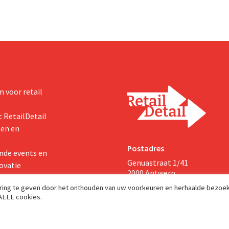
 voor retail
 RetailDetail
ten en
Postadres
nde events en
Genuastraat 1/41
ovatie
2000 Antwerp
aring te geven door het onthouden van uw voorkeuren en herhaalde bezoe
 ALLE cookies.