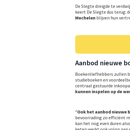
De Slegte dreigde te verdw
keert De Slegte dus terug: 
Mechelen
blijven hun vertr
Aanbod nieuwe boe
Boekenliefhebbers zullen b
studieboeken en voordeelb
centraal gestuurde inkoopa
kunnen inspelen op de we
“
Ook het aanbod nieuwe b
bevoorrading zo efficiënt 
kan het nog even duren alv
keten werkt ook volop aan e