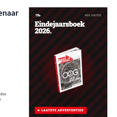
enaar
ndse
n