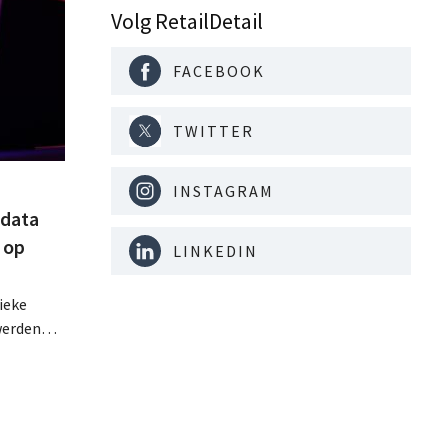
Volg RetailDetail
FACEBOOK
TWITTER
INSTAGRAM
tdata
 op
LINKEDIN
ieke
werden
ie
geboden
epen
hing.