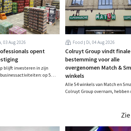
, 03 Aug 2026
Food
Di, 04 Aug 2026
rofessionals opent
Colruyt Group vindt finale
estiging
bestemming voor alle
overgenomen Match & Sm
 blijft investeren in zijn
businessactiviteiten: op 5
winkels
nt in Alleur de achtste
Alle 54 winkels van Match en Sma
n Colruyt Professionals, de
Colruyt Group overnam, hebben 
e die zich uitsluitend richt op
intensief traject van tweeënhalf 
professionele klanten. .
definitieve bestemming gevonden
die bestemming voor sommige 
Zie
een sluiting. .