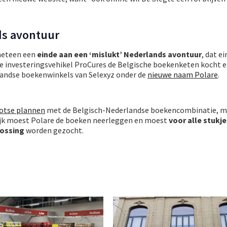
ds avontuur
meteen een
einde aan een ‘mislukt’ Nederlands avontuur
, dat e
 investeringsvehikel ProCures de Belgische boekenketen kocht en
ndse boekenwinkels van Selexyz onder de
nieuwe naam Polare
.
ootse plannen
met de Belgisch-Nederlandse boekencombinatie, ma
ijk moest Polare de boeken neerleggen en moest
voor alle stukje
lossing
worden gezocht.