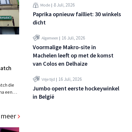
8 Juli, 2026
Mode
Paprika opnieuw failliet: 30 winkels
dicht
16 Juli, 2026
Algemeen
Voormalige Makro-site in
Machelen leeft op met de komst
van Colos en Delhaize
atch
16 Juli, 2026
Vrije tijd
tch die
Jumbo opent eerste hockeywinkel
na een
in België
jaar hun
. Al is
panden
 meer