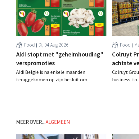
Food
Di, 04 Aug 2026
Food
Ma
Aldi stopt met "geheimhouding"
Colruyt P
verspromoties
achtste v
Aldi België is na enkele maanden
Colruyt Group
teruggekomen op zijn besluit om
business-to-
folderpromoties voor verse producten op
augustus ope
zijn website geheim te houden tot de
vestiging va
zondag voor ze in werking treden: "Onze
winkelformul
klanten willen goed geïnformeerd
worden." .
MEER OVER...
ALGEMEEN