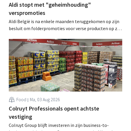
Aldi stopt met "geheimhouding"
verspromoties
Aldi België is na enkele maanden teruggekomen op zijn
besluit om folderpromoties voor verse producten op zijn
website geheim te houden tot de zondag voor ze in
werking treden: "Onze klanten willen goed
geïnformeerd worden." .
Food
Ma, 03 Aug 2026
Colruyt Professionals opent achtste
vestiging
Colruyt Group blijft investeren in zijn business-to-