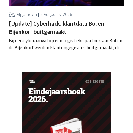
Algemeen
6 Augustus, 2026
[Update] Cyberhack: klantdata Bol en
Bijenkorf buitgemaakt
Bij een cyberaanval op een logistieke partner van Bol en
de Bijenkorf werden klantengegevens buitgemaakt, die
intussen al te koop worden aangeboden op het dark web.
De retailers roepen klanten op alert te zijn voor
phishing.