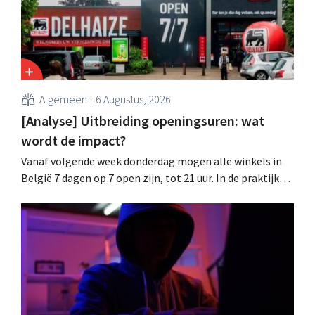
Algemeen
6 Augustus, 2026
[Analyse] Uitbreiding openingsuren: wat
wordt de impact?
Vanaf volgende week donderdag mogen alle winkels in
België 7 dagen op 7 open zijn, tot 21 uur. In de praktijk
zullen ze dat lang niet overal doen. Bovendien vormt de
arbeidswetgeving een hinderpaal. Is er een gelijk
speelveld?