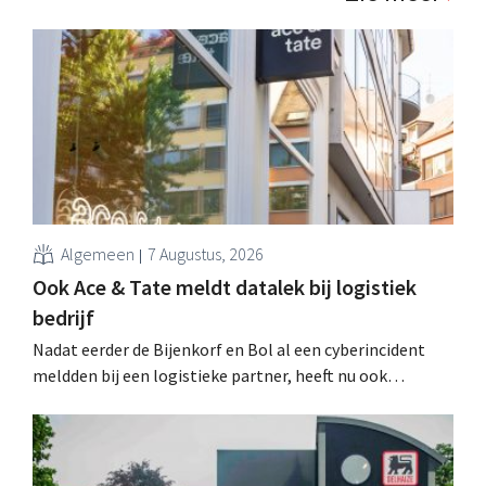
Algemeen
7 Augustus, 2026
Ook Ace & Tate meldt datalek bij logistiek
bedrijf
Nadat eerder de Bijenkorf en Bol al een cyberincident
meldden bij een logistieke partner, heeft nu ook
brillenketen Ace & Tate klanten gewaarschuwd voor een
datalek. Financiële gegevens, gebruikersnamen en
wachtwoorden zijn niet getroffen.