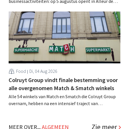
businessactiviteiten: op 5 augustus opent in Alleur de
achtste vestiging van Colruyt Professionals, de
winkelformule die zich uitsluitend richt op professionele
klanten. .
Food
Di, 04 Aug 2026
Colruyt Group vindt finale bestemming voor
alle overgenomen Match & Smatch winkels
Alle 54 winkels van Match en Smatch die Colruyt Group
overnam, hebben na een intensief traject van
tweeënhalf jaar hun definitieve bestemming gevonden.
Al is die bestemming voor sommige panden een sluiting.
.
Zie meer
MEER OVER...
ALGEMEEN