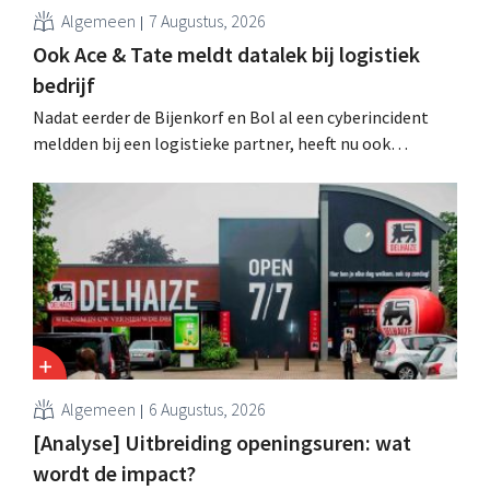
Algemeen
7 Augustus, 2026
Ook Ace & Tate meldt datalek bij logistiek
bedrijf
Nadat eerder de Bijenkorf en Bol al een cyberincident
meldden bij een logistieke partner, heeft nu ook
brillenketen Ace & Tate klanten gewaarschuwd voor een
datalek. Financiële gegevens, gebruikersnamen en
wachtwoorden zijn niet getroffen.
Algemeen
6 Augustus, 2026
[Analyse] Uitbreiding openingsuren: wat
wordt de impact?