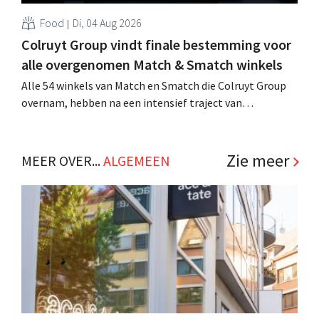
Food
Di, 04 Aug 2026
Colruyt Group vindt finale bestemming voor
alle overgenomen Match & Smatch winkels
Alle 54 winkels van Match en Smatch die Colruyt Group
overnam, hebben na een intensief traject van
tweeënhalf jaar hun definitieve bestemming gevonden.
Al is die bestemming voor sommige panden een sluiting.
.
Zie meer
MEER OVER...
ALGEMEEN