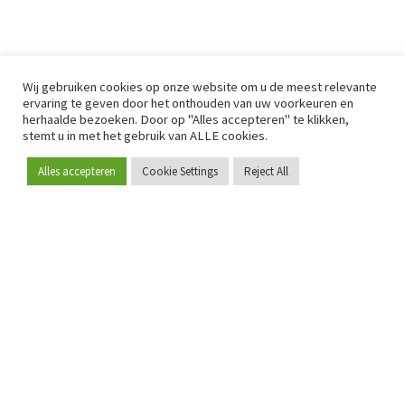
Wij gebruiken cookies op onze website om u de meest relevante
ervaring te geven door het onthouden van uw voorkeuren en
herhaalde bezoeken. Door op "Alles accepteren" te klikken,
stemt u in met het gebruik van ALLE cookies.
Alles accepteren
Cookie Settings
Reject All
Word lid
Sinds 2009 is RetailDetail hét toonaangevende B2B-
platform voor retail in Europa.
Als "100% trusted medium" en sterke retailcommunity biedt
RetailDetail professionals dagelijks betrouwbaar nieuws,