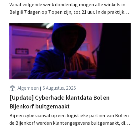
Vanaf volgende week donderdag mogen alle winkels in
België 7 dagen op 7 open zijn, tot 21 uur. In de praktijk
zullen ze dat lang niet overal doen. Bovendien vormt de
arbeidswetgeving een hinderpaal. Is er een gelijk
speelveld?
Algemeen
6 Augustus, 2026
[Update] Cyberhack: klantdata Bol en
Bijenkorf buitgemaakt
Bij een cyberaanval op een logistieke partner van Bol en
de Bijenkorf werden klantengegevens buitgemaakt, die
intussen al te koop worden aangeboden op het dark web.
De retailers roepen klanten op alert te zijn voor