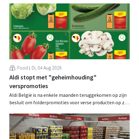
Food
Di, 04 Aug 2026
Aldi stopt met "geheimhouding"
verspromoties
Aldi België is na enkele maanden teruggekomen op zijn
besluit om folderpromoties voor verse producten op zijn
website geheim te houden tot de zondag voor ze in
werking treden: "Onze klanten willen goed
geïnformeerd worden." .