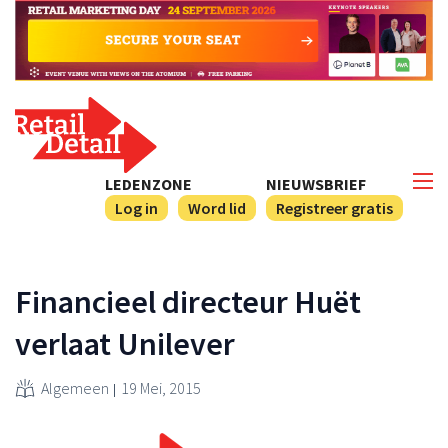
LEDENZONE
NIEUWSBRIEF
Log in
Word lid
Registreer gratis
Financieel directeur Huët
verlaat Unilever
Algemeen
19 Mei, 2015