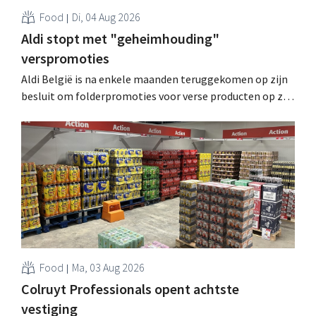
Food
Di, 04 Aug 2026
Aldi stopt met "geheimhouding"
verspromoties
Aldi België is na enkele maanden teruggekomen op zijn
besluit om folderpromoties voor verse producten op zijn
website geheim te houden tot de zondag voor ze in
werking treden: "Onze klanten willen goed
geïnformeerd worden." .
Food
Ma, 03 Aug 2026
Colruyt Professionals opent achtste
vestiging