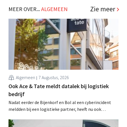
.
Zie meer
MEER OVER...
ALGEMEEN
Algemeen
7 Augustus, 2026
Ook Ace & Tate meldt datalek bij logistiek
bedrijf
Nadat eerder de Bijenkorf en Bol al een cyberincident
meldden bij een logistieke partner, heeft nu ook
brillenketen Ace & Tate klanten gewaarschuwd voor een
datalek. Financiële gegevens, gebruikersnamen en