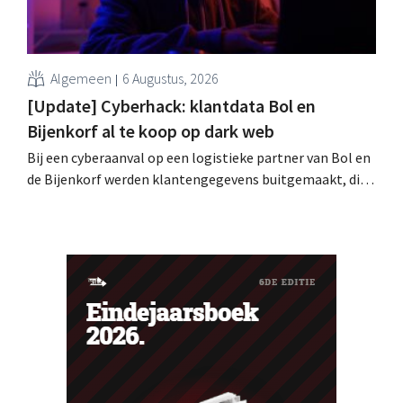
Algemeen
6 Augustus, 2026
[Update] Cyberhack: klantdata Bol en
Bijenkorf al te koop op dark web
Bij een cyberaanval op een logistieke partner van Bol en
de Bijenkorf werden klantengegevens buitgemaakt, die
intussen al te koop worden aangeboden op het dark web.
De retailers roepen klanten op alert te zijn voor
phishing.