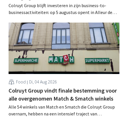
Colruyt Group blijft investeren in zijn business-to-
businessactiviteiten: op 5 augustus opent in Alleur de
achtste vestiging van Colruyt Professionals, de
winkelformule die zich uitsluitend richt op professionele
klanten. .
Food
Di, 04 Aug 2026
Colruyt Group vindt finale bestemming voor
alle overgenomen Match & Smatch winkels
Alle 54 winkels van Match en Smatch die Colruyt Group
overnam, hebben na een intensief traject van
tweeënhalf jaar hun definitieve bestemming gevonden.
Al is die bestemming voor sommige panden een sluiting.