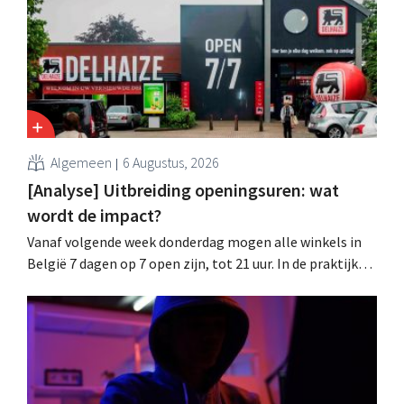
wachtwoorden zijn niet getroffen.
Algemeen
6 Augustus, 2026
[Analyse] Uitbreiding openingsuren: wat
wordt de impact?
Vanaf volgende week donderdag mogen alle winkels in
België 7 dagen op 7 open zijn, tot 21 uur. In de praktijk
zullen ze dat lang niet overal doen. Bovendien vormt de
arbeidswetgeving een hinderpaal. Is er een gelijk
speelveld?