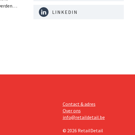
werden
LINKEDIN
ie
geboden
epen
hing.
Contact & adres
Over ons
info@retaildetail.be
© 2026 RetailDetail