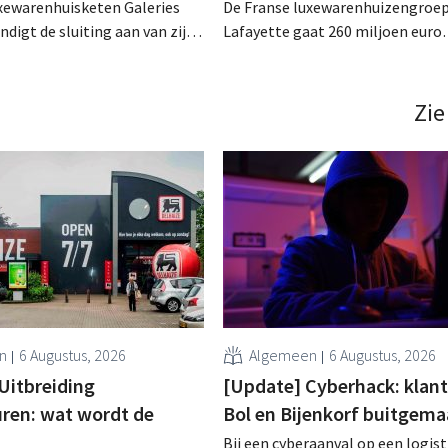
uxewarenhuisketen Galeries
De Franse luxewarenhuizengroep
ndigt de sluiting aan van zijn
Lafayette gaat 260 miljoen euro
e in Peking. De beslissing
investeren tegen 2030. Het Parij
n volledige terugtrekking uit
vlaggenschip aan de Boulevard
arkt, wel een strategische
Haussmann moet de wereldwijd
Zie
herpositionering. .
één worden in zijn sector. .
n
6 Augustus, 2026
Algemeen
6 Augustus, 2026
 Uitbreiding
[Update] Cyberhack: klan
ren: wat wordt de
Bol en Bijenkorf buitgema
Bij een cyberaanval op een logist