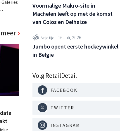
 Galeries
Voormalige Makro-site in
Machelen leeft op met de komst
se
van Colos en Delhaize
e nummer
 meer
16 Juli, 2026
Vrije tijd
Jumbo opent eerste hockeywinkel
in België
Volg RetailDetail
FACEBOOK
TWITTER
tdata
akt
INSTAGRAM
ieke