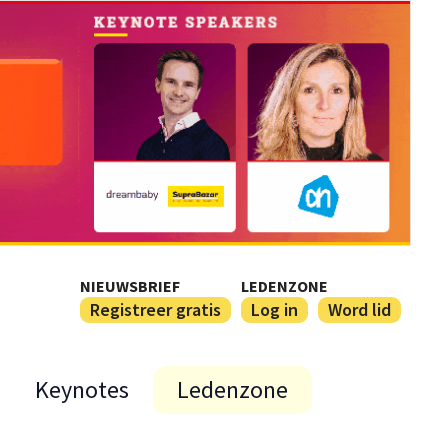
NIEUWSBRIEF
LEDENZONE
Registreer gratis
Log in
Word lid
Keynotes
Ledenzone