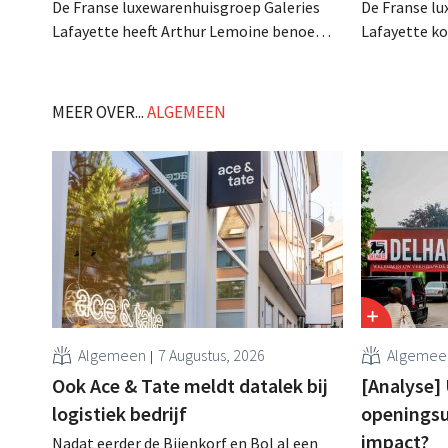
De Franse luxewarenhuisgroep Galeries
De Franse l
Lafayette heeft Arthur Lemoine benoemd
Lafayette ko
tot zijn nieuwe CEO. Innovatie,
flagshipstor
digitalisering en verdere internationale
betekent gee
expansie worden zijn belangrijkste
de Chinese m
MEER OVER...
ALGEMEEN
opdrachten. .
Algemeen
7 Augustus, 2026
Algemee
Ook Ace & Tate meldt datalek bij
[Analyse]
logistiek bedrijf
openingsu
impact?
Nadat eerder de Bijenkorf en Bol al een