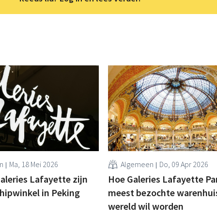
n
Ma, 18 Mei 2026
Algemeen
Do, 09 Apr 2026
leries Lafayette zijn
Hoe Galeries Lafayette Par
hipwinkel in Peking
meest bezochte warenhuis
wereld wil worden