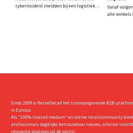
cyberincident meldden bij een logistieke
Vanaf volge
partner, heeft nu ook brillenketen Ace &
alle winkels
Tate klanten gewaarschuwd voor een
zijn, tot 21 
datalek. Financiële gegevens,
lang niet ov
gebruikersnamen en wachtwoorden zijn
arbeidswetge
niet getroffen.
gelijk speelv
Sinds 2009 is RetailDetail hét toonaangevende B2B-platform
in Europa.
Als "100% trusted medium" en sterke retailcommunity biedt
professionals dagelijks betrouwbaar nieuws, scherpe inzich
relevante analyses uit de sector.