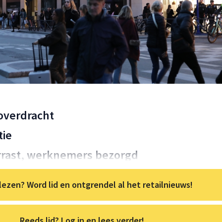
overdracht
tie
rast, werknemers bezorgd
lezen? Word lid en ontgrendel al het retailnieuws!
Reeds lid? Log in en lees verder!