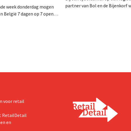
partner van Bol en de Bijenkorf 
nde week donderdag mogen
klantengegevens buitgemaakt, d
 in België 7 dagen op 7 open
intussen al te koop worden aan
uur. In de praktijk zullen ze dat
op het dark web. De retailers ro
eral doen. Bovendien vormt de
klanten op alert te zijn voor phis
ving een hinderpaal. Is er een
eld?
 voor retail
 RetailDetail
ten en