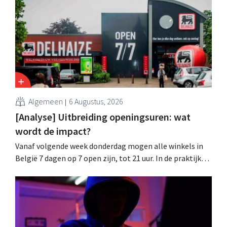
datalek. Financiële gegevens, gebruikersnamen en
wachtwoorden zijn niet getroffen.
Algemeen
6 Augustus, 2026
[Analyse] Uitbreiding openingsuren: wat
wordt de impact?
Vanaf volgende week donderdag mogen alle winkels in
België 7 dagen op 7 open zijn, tot 21 uur. In de praktijk
zullen ze dat lang niet overal doen. Bovendien vormt de
arbeidswetgeving een hinderpaal. Is er een gelijk
speelveld?