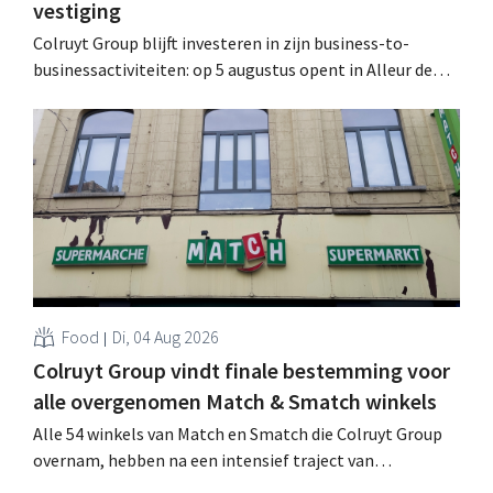
vestiging
Colruyt Group blijft investeren in zijn business-to-
businessactiviteiten: op 5 augustus opent in Alleur de
achtste vestiging van Colruyt Professionals, de
winkelformule die zich uitsluitend richt op professionele
klanten. .
Food
Di, 04 Aug 2026
Colruyt Group vindt finale bestemming voor
alle overgenomen Match & Smatch winkels
Alle 54 winkels van Match en Smatch die Colruyt Group
overnam, hebben na een intensief traject van
tweeënhalf jaar hun definitieve bestemming gevonden.