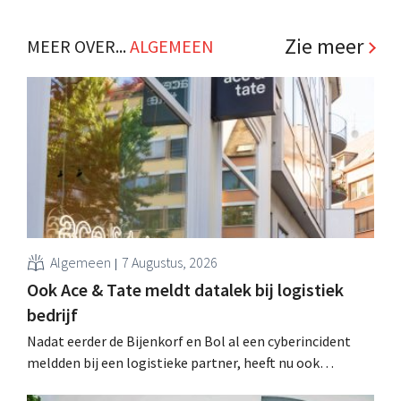
Al is die bestemming voor sommige panden een sluiting.
.
Zie meer
MEER OVER...
ALGEMEEN
Algemeen
7 Augustus, 2026
Ook Ace & Tate meldt datalek bij logistiek
bedrijf
Nadat eerder de Bijenkorf en Bol al een cyberincident
meldden bij een logistieke partner, heeft nu ook
brillenketen Ace & Tate klanten gewaarschuwd voor een