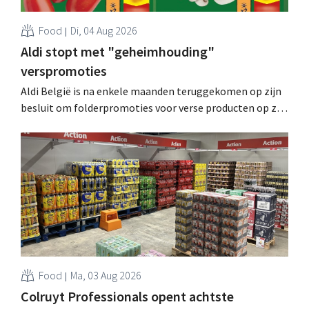
Food
Di, 04 Aug 2026
Aldi stopt met "geheimhouding"
verspromoties
Aldi België is na enkele maanden teruggekomen op zijn
besluit om folderpromoties voor verse producten op zijn
website geheim te houden tot de zondag voor ze in
werking treden: "Onze klanten willen goed
geïnformeerd worden." .
Food
Ma, 03 Aug 2026
Colruyt Professionals opent achtste