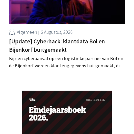
Algemeen
6 Augustus, 2026
[Update] Cyberhack: klantdata Bol en
Bijenkorf buitgemaakt
Bij een cyberaanval op een logistieke partner van Bol en
de Bijenkorf werden klantengegevens buitgemaakt, die
intussen al te koop worden aangeboden op het dark web.
De retailers roepen klanten op alert te zijn voor
phishing.