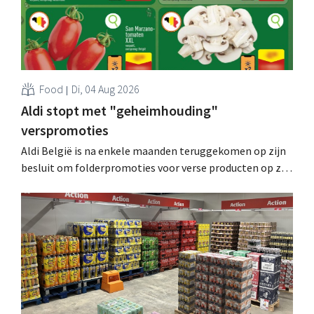
Food
Di, 04 Aug 2026
Aldi stopt met "geheimhouding"
verspromoties
Aldi België is na enkele maanden teruggekomen op zijn
besluit om folderpromoties voor verse producten op zijn
website geheim te houden tot de zondag voor ze in
werking treden: "Onze klanten willen goed
geïnformeerd worden." .