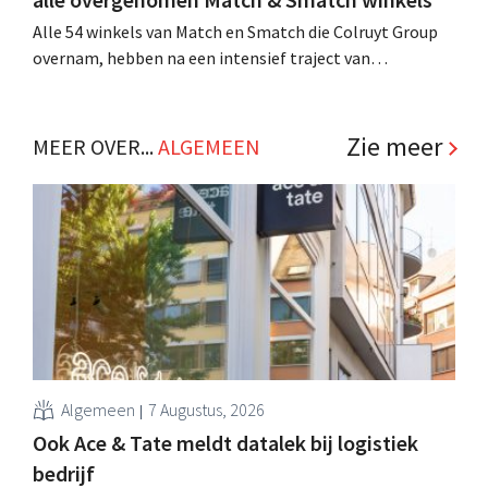
Alle 54 winkels van Match en Smatch die Colruyt Group
overnam, hebben na een intensief traject van
tweeënhalf jaar hun definitieve bestemming gevonden.
Al is die bestemming voor sommige panden een sluiting.
.
Zie meer
MEER OVER...
ALGEMEEN
Algemeen
7 Augustus, 2026
Ook Ace & Tate meldt datalek bij logistiek
bedrijf