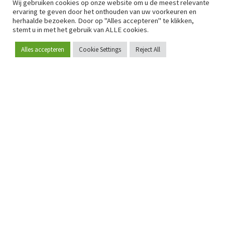
Wij gebruiken cookies op onze website om u de meest relevante
ervaring te geven door het onthouden van uw voorkeuren en
herhaalde bezoeken. Door op "Alles accepteren" te klikken,
stemt u in met het gebruik van ALLE cookies.
Alles accepteren
Cookie Settings
Reject All
Word lid
Sinds 2009 is RetailDetail hét toonaangevende B2B-
platform voor retail in Europa.
Als "100% trusted medium" en sterke retailcommunity biedt
RetailDetail professionals dagelijks betrouwbaar nieuws,
scherpe inzichten en relevante analyses uit de sector.
Daarnaast brengt RetailDetail de markt samen via
inspirerende events en exclusieve retailtours, waar
kennisdeling, netwerking en innovatie centraal staan.