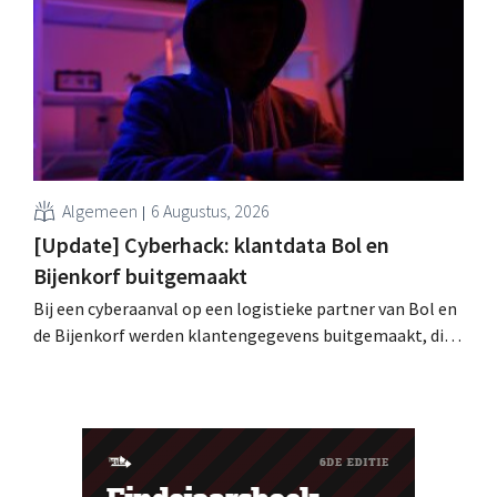
speelveld?
Algemeen
6 Augustus, 2026
[Update] Cyberhack: klantdata Bol en
Bijenkorf buitgemaakt
Bij een cyberaanval op een logistieke partner van Bol en
de Bijenkorf werden klantengegevens buitgemaakt, die
intussen al te koop worden aangeboden op het dark web.
De retailers roepen klanten op alert te zijn voor
phishing.