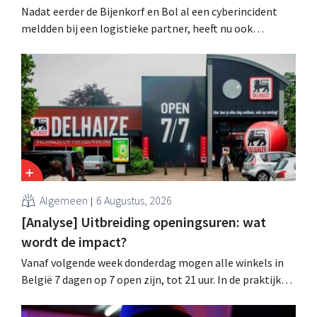
Nadat eerder de Bijenkorf en Bol al een cyberincident
meldden bij een logistieke partner, heeft nu ook
brillenketen Ace & Tate klanten gewaarschuwd voor een
datalek. Financiële gegevens, gebruikersnamen en
wachtwoorden zijn niet getroffen.
Algemeen
6 Augustus, 2026
[Analyse] Uitbreiding openingsuren: wat
wordt de impact?
Vanaf volgende week donderdag mogen alle winkels in
België 7 dagen op 7 open zijn, tot 21 uur. In de praktijk
zullen ze dat lang niet overal doen. Bovendien vormt de
arbeidswetgeving een hinderpaal. Is er een gelijk