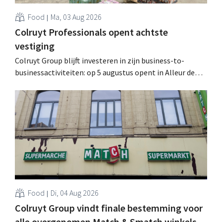
Food
Ma, 03 Aug 2026
Colruyt Professionals opent achtste
vestiging
Colruyt Group blijft investeren in zijn business-to-
businessactiviteiten: op 5 augustus opent in Alleur de
achtste vestiging van Colruyt Professionals, de
winkelformule die zich uitsluitend richt op professionele
klanten. .
Food
Di, 04 Aug 2026
Colruyt Group vindt finale bestemming voor
alle overgenomen Match & Smatch winkels