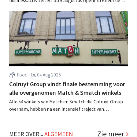
businessactiviteiten: op 5 augustus opent in Alleur de
achtste vestiging van Colruyt Professionals, de
winkelformule die zich uitsluitend richt op professionele
klanten. .
Food
Di, 04 Aug 2026
Colruyt Group vindt finale bestemming voor
alle overgenomen Match & Smatch winkels
Alle 54 winkels van Match en Smatch die Colruyt Group
overnam, hebben na een intensief traject van
tweeënhalf jaar hun definitieve bestemming gevonden.
Al is die bestemming voor sommige panden een sluiting.
.
Zie meer
MEER OVER...
ALGEMEEN