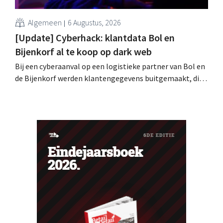
Algemeen
6 Augustus, 2026
[Update] Cyberhack: klantdata Bol en
Bijenkorf al te koop op dark web
Bij een cyberaanval op een logistieke partner van Bol en
de Bijenkorf werden klantengegevens buitgemaakt, die
intussen al te koop worden aangeboden op het dark web.
De retailers roepen klanten op alert te zijn voor
phishing.