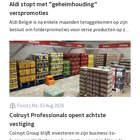
Aldi stopt met "geheimhouding"
verspromoties
Aldi België is na enkele maanden teruggekomen op zijn
besluit om folderpromoties voor verse producten op zijn
website geheim te houden tot de zondag voor ze in
werking treden: "Onze klanten willen goed
geïnformeerd worden." .
Food
Ma, 03 Aug 2026
Colruyt Professionals opent achtste
vestiging
Colruyt Group blijft investeren in zijn business-to-