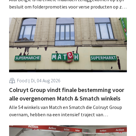
besluit om folderpromoties voor verse producten op zijn
website geheim te houden tot de zondag voor ze in
werking treden: "Onze klanten willen goed
geïnformeerd worden." .
Food
Di, 04 Aug 2026
Colruyt Group vindt finale bestemming voor
alle overgenomen Match & Smatch winkels
Alle 54 winkels van Match en Smatch die Colruyt Group
overnam, hebben na een intensief traject van
tweeënhalf jaar hun definitieve bestemming gevonden.
Al is die bestemming voor sommige panden een sluiting.