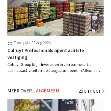
.
Food
Ma, 03 Aug 2026
Colruyt Professionals opent achtste
vestiging
Colruyt Group blijft investeren in zijn business-to-
businessactiviteiten: op 5 augustus opent in Alleur de
achtste vestiging van Colruyt Professionals, de
winkelformule die zich uitsluitend richt op professionele
klanten. .
Zie meer
MEER OVER...
ALGEMEEN