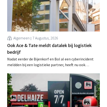
Algemeen
7 Augustus, 2026
Ook Ace & Tate meldt datalek bij logistiek
bedrijf
Nadat eerder de Bijenkorf en Bol al een cyberincident
meldden bij een logistieke partner, heeft nu ook
brillenketen Ace & Tate klanten gewaarschuwd voor een
datalek. Financiële gegevens, gebruikersnamen en
wachtwoorden zijn niet getroffen.