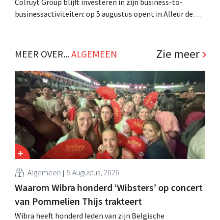
Colruyt Group blijft investeren in zijn business-to-
businessactiviteiten: op 5 augustus opent in Alleur de
achtste vestiging van Colruyt Professionals, de
winkelformule die zich uitsluitend richt op professionele
klanten. .
Zie meer
MEER OVER...
ALGEMEEN
Algemeen
5 Augustus, 2026
Waarom Wibra honderd ‘Wibsters’ op concert
van Pommelien Thijs trakteert
Wibra heeft honderd leden van zijn Belgische