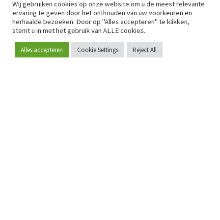
Wij gebruiken cookies op onze website om u de meest relevante
ervaring te geven door het onthouden van uw voorkeuren en
herhaalde bezoeken. Door op "Alles accepteren" te klikken,
stemt u in met het gebruik van ALLE cookies.
Alles accepteren
Cookie Settings
Reject All
Word lid
Sinds 2009 is RetailDetail hét toonaangevende B2B-
platform voor retail in Europa.
Als "100% trusted medium" en sterke retailcommunity biedt
RetailDetail professionals dagelijks betrouwbaar nieuws,
scherpe inzichten en relevante analyses uit de sector.
Daarnaast brengt RetailDetail de markt samen via
inspirerende events en exclusieve retailtours, waar
kennisdeling, netwerking en innovatie centraal staan.