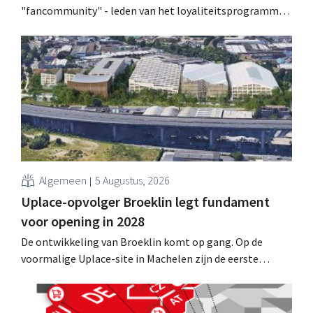
"fancommunity" - leden van het loyaliteitsprogramma -
uitgenodigd voor een concert van Pommelien Thijs op
de Lokerse Feesten. Met de actie wilde de discountketen
haar trouwste klanten bedanken en tegelijk tonen dat
ook een prijsvechter een heuse merkcommunity kan
uitbouwen.
Algemeen
5 Augustus, 2026
Uplace-opvolger Broeklin legt fundament
voor opening in 2028
De ontwikkeling van Broeklin komt op gang. Op de
voormalige Uplace-site in Machelen zijn de eerste
grondwerken begonnen. Later dit jaar moet ook de
eigenlijke bouw starten, met een geplande opening in
2028.