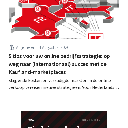
Algemeen
4 Augustus, 2026
5 tips voor uw online bedrijfsstrategie: op
weg naar (internationaal) succes met de
Kaufland-marketplaces
Stijgende kosten en verzadigde markten in de online
verkoop vereisen nieuwe strategieën. Voor Nederlandse
verkopers is het doel daarom duidelijk: ze moeten hun
omzet verhogen zonder dat dit veel extra werk met zich
meebrengt. De oplossing: snel en eenvoudig nieuwe
verkoopkanalen openen en internationale groei
realiseren – met Kaufland Global...