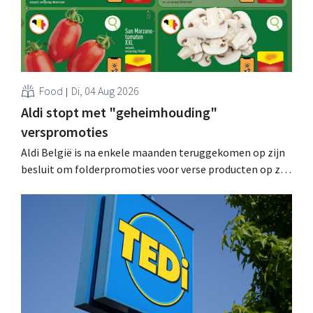
Food
Di, 04 Aug 2026
Aldi stopt met "geheimhouding"
verspromoties
Aldi België is na enkele maanden teruggekomen op zijn
besluit om folderpromoties voor verse producten op zijn
website geheim te houden tot de zondag voor ze in
werking treden: "Onze klanten willen goed
geïnformeerd worden." .