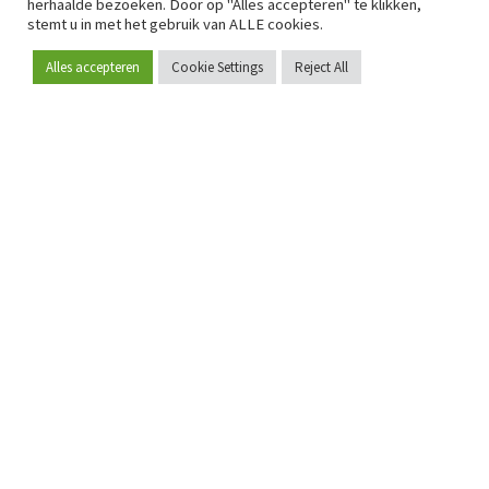
herhaalde bezoeken. Door op "Alles accepteren" te klikken,
stemt u in met het gebruik van ALLE cookies.
Alles accepteren
Cookie Settings
Reject All
Word lid
Sinds 2009 is RetailDetail hét toonaangevende B2B-
platform voor retail in Europa.
Als "100% trusted medium" en sterke retailcommunity biedt
RetailDetail professionals dagelijks betrouwbaar nieuws,
scherpe inzichten en relevante analyses uit de sector.
Daarnaast brengt RetailDetail de markt samen via
inspirerende events en exclusieve retailtours, waar
kennisdeling, netwerking en innovatie centraal staan.