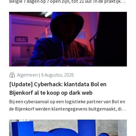
België 7 dagen op 7 open zijn, tot 21 uur. In de praktijk
zullen ze dat lang niet overal doen. Bovendien vormt de
arbeidswetgeving een hinderpaal. Is er een gelijk
speelveld?
Algemeen
6 Augustus, 2026
[Update] Cyberhack: klantdata Bol en
Bijenkorf al te koop op dark web
Bij een cyberaanval op een logistieke partner van Bol en
de Bijenkorf werden klantengegevens buitgemaakt, die
intussen al te koop worden aangeboden op het dark web.
De retailers roepen klanten op alert te zijn voor
phishing.