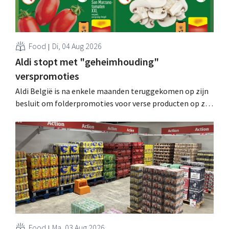
Food
Di, 04 Aug 2026
Aldi stopt met "geheimhouding"
verspromoties
Aldi België is na enkele maanden teruggekomen op zijn
besluit om folderpromoties voor verse producten op zijn
website geheim te houden tot de zondag voor ze in
werking treden: "Onze klanten willen goed
geïnformeerd worden." .
Food
Ma, 03 Aug 2026