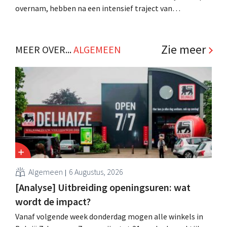
overnam, hebben na een intensief traject van
tweeënhalf jaar hun definitieve bestemming gevonden.
Al is die bestemming voor sommige panden een sluiting.
.
Zie meer
MEER OVER...
ALGEMEEN
Algemeen
6 Augustus, 2026
[Analyse] Uitbreiding openingsuren: wat
wordt de impact?
Vanaf volgende week donderdag mogen alle winkels in