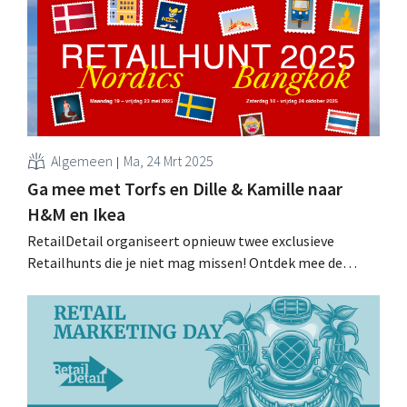
Algemeen
Ma, 24 Mrt 2025
Ga mee met Torfs en Dille & Kamille naar
H&M en Ikea
RetailDetail organiseert opnieuw twee exclusieve
Retailhunts die je niet mag missen! Ontdek mee de
toekomst van retail in het hoge noorden op Retailhunt
Nordics of beleef de ongekende dynamiek van de
Aziatische retail in Bangkok. .