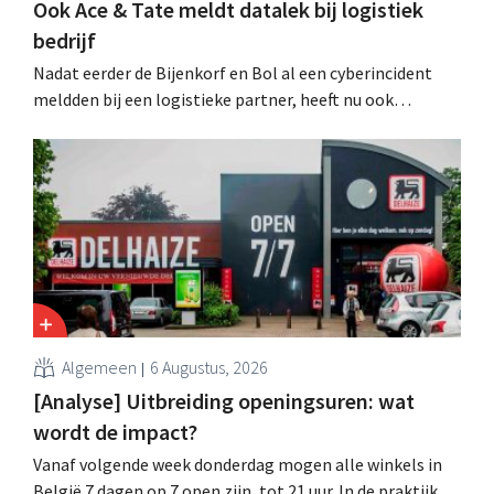
Ook Ace & Tate meldt datalek bij logistiek
bedrijf
Nadat eerder de Bijenkorf en Bol al een cyberincident
meldden bij een logistieke partner, heeft nu ook
brillenketen Ace & Tate klanten gewaarschuwd voor een
datalek. Financiële gegevens, gebruikersnamen en
wachtwoorden zijn niet getroffen.
Algemeen
6 Augustus, 2026
[Analyse] Uitbreiding openingsuren: wat
wordt de impact?
Vanaf volgende week donderdag mogen alle winkels in
België 7 dagen op 7 open zijn, tot 21 uur. In de praktijk