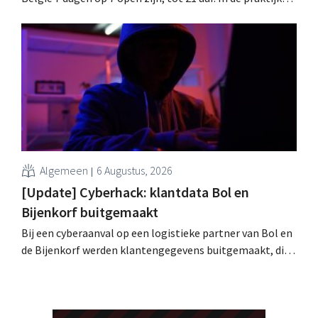
zullen ze dat lang niet overal doen. Bovendien vormt de
arbeidswetgeving een hinderpaal. Is er een gelijk
speelveld?
Algemeen
6 Augustus, 2026
[Update] Cyberhack: klantdata Bol en
Bijenkorf buitgemaakt
Bij een cyberaanval op een logistieke partner van Bol en
de Bijenkorf werden klantengegevens buitgemaakt, die
intussen al te koop worden aangeboden op het dark web.
De retailers roepen klanten op alert te zijn voor
phishing.