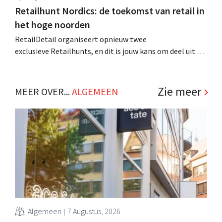
Retailhunt Nordics: de toekomst van retail in
het hoge noorden
RetailDetail organiseert opnieuw twee
exclusieve Retailhunts, en dit is jouw kans om deel uit te
maken van een unieke retailervaring. We nemen je mee
naar Bangkok en naar Scandinavië, de thuisbasis van
retailiconen zoals Ikea, H&M en Lego. .
Zie meer
MEER OVER...
ALGEMEEN
Algemeen
7 Augustus, 2026