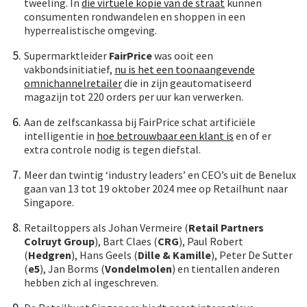
tweeling. In
die virtuele kopie van de straat
kunnen
consumenten rondwandelen en shoppen in een
hyperrealistische omgeving.
Supermarktleider
FairPrice
was ooit een
vakbondsinitiatief,
nu is het een toonaangevende
omnichannelretailer
die in zijn geautomatiseerd
magazijn tot 220 orders per uur kan verwerken.
Aan de zelfscankassa bij FairPrice schat artificiële
intelligentie in
hoe betrouwbaar een klant is
en of er
extra controle nodig is tegen diefstal.
Meer dan twintig ‘industry leaders’ en CEO’s uit de Benelux
gaan van 13 tot 19 oktober 2024 mee op Retailhunt naar
Singapore.
Retailtoppers als Johan Vermeire (
Retail Partners
Colruyt Group
), Bart Claes (
CRG
), Paul Robert
(
Hedgren
), Hans Geels (
Dille & Kamille
), Peter De Sutter
(
e5
), Jan Borms (
Vondelmolen
) en tientallen anderen
hebben zich al ingeschreven.