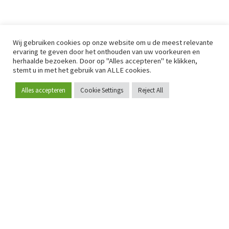
Wij gebruiken cookies op onze website om u de meest relevante
ervaring te geven door het onthouden van uw voorkeuren en
herhaalde bezoeken. Door op "Alles accepteren" te klikken,
stemt u in met het gebruik van ALLE cookies.
Alles accepteren
Cookie Settings
Reject All
Word lid
Sinds 2009 is RetailDetail hét toonaangevende B2B-
platform voor retail in Europa.
Als "100% trusted medium" en sterke retailcommunity biedt
RetailDetail professionals dagelijks betrouwbaar nieuws,