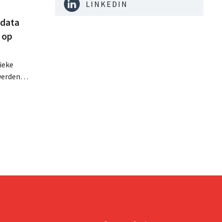
LINKEDIN
tdata
 op
ieke
werden
ie
geboden
epen
hing.