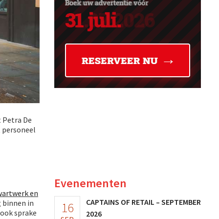
t Petra De
t personeel
Evenementen
wartwerk en
CAPTAINS OF RETAIL – SEPTEMBER
g binnen in
16
 ook sprake
2026