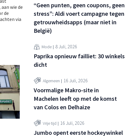
ast
“Geen punten, geen coupons, geen
, aan wie de
stress”: Aldi voert campagne tegen
or de
achten via
getrouwheidsapps (maar niet in
België)
8 Juli, 2026
Mode
Paprika opnieuw failliet: 30 winkels
dicht
16 Juli, 2026
Algemeen
Voormalige Makro-site in
Machelen leeft op met de komst
van Colos en Delhaize
16 Juli, 2026
Vrije tijd
Jumbo opent eerste hockeywinkel