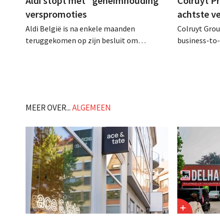
Aldi stopt met "geheimhouding"
Colruyt P
verspromoties
achtste v
Aldi België is na enkele maanden
Colruyt Group
teruggekomen op zijn besluit om
business-to-
folderpromoties voor verse producten op
augustus ope
zijn website geheim te houden tot de
vestiging va
zondag voor ze in werking treden: "Onze
winkelformul
klanten willen goed geïnformeerd
worden." .
MEER OVER...
ALGEMEEN