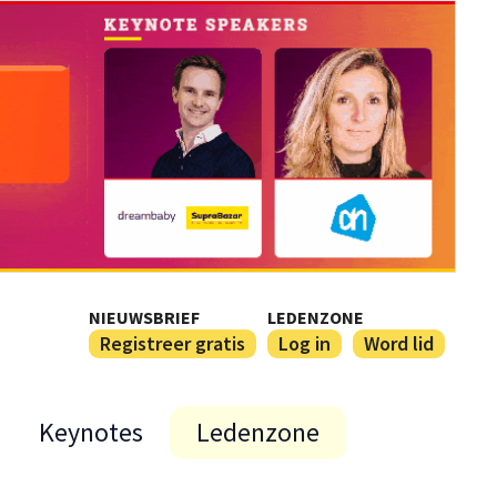
NIEUWSBRIEF
LEDENZONE
Registreer gratis
Log in
Word lid
Keynotes
Ledenzone