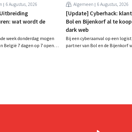
n
6 Augustus, 2026
Algemeen
6 Augustus, 2026
 Uitbreiding
[Update] Cyberhack: klan
ren: wat wordt de
Bol en Bijenkorf al te koop
dark web
nde week donderdag mogen
Bij een cyberaanval op een logist
 in België 7 dagen op 7 open
partner van Bol en de Bijenkorf 
uur. In de praktijk zullen ze dat
klantengegevens buitgemaakt, d
eral doen. Bovendien vormt de
intussen al te koop worden aan
ving een hinderpaal. Is er een
op het dark web. De retailers ro
eld?
klanten op alert te zijn voor phis