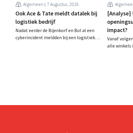
Algemeen
7 Augustus, 2026
Algemee
Ook Ace & Tate meldt datalek bij
[Analyse]
logistiek bedrijf
openingsu
impact?
Nadat eerder de Bijenkorf en Bol al een
cyberincident meldden bij een logistieke
Vanaf volge
partner, heeft nu ook brillenketen Ace &
alle winkels
Tate klanten gewaarschuwd voor een
zijn, tot 21 
datalek. Financiële gegevens,
lang niet ov
gebruikersnamen en wachtwoorden zijn
arbeidswetge
niet getroffen.
gelijk speelv