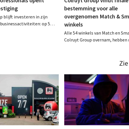
rofessionals opent
Colruyt Group vindt finale
estiging
bestemming voor alle
overgenomen Match & Sm
 blijft investeren in zijn
businessactiviteiten: op 5
winkels
nt in Alleur de achtste
Alle 54 winkels van Match en Sma
n Colruyt Professionals, de
Colruyt Group overnam, hebben 
e die zich uitsluitend richt op
intensief traject van tweeënhalf 
professionele klanten. .
definitieve bestemming gevonden
die bestemming voor sommige 
Zie
een sluiting. .