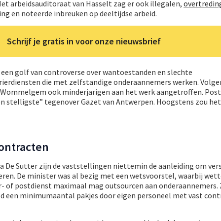
Het arbeidsauditoraat van Hasselt zag er ook illegalen,
overtredin
ing
en noteerde inbreuken op deeltijdse arbeid.
Schrijf je gratis in voor onze nieuwsbrief
n een golf van controverse over wantoestanden en slechte
erierdiensten die met zelfstandige onderaannemers werken. Vol
n Wommelgem ook minderjarigen aan het werk aangetroffen. Pos
ten stelligste” tegenover Gazet van Antwerpen. Hoogstens zou he
contracten
a De Sutter zijn de vaststellingen niettemin de aanleiding om ver
eren. De minister was al bezig met een wetsvoorstel, waarbij wett
er- of postdienst maximaal mag outsourcen aan onderaannemers.
ld een minimumaantal pakjes door eigen personeel met vast cont