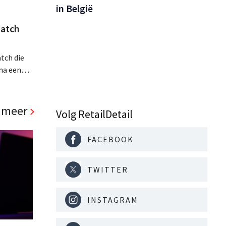
in België
atch
tch die
na een
jaar hun
. Al is
panden
 meer
Volg RetailDetail
FACEBOOK
TWITTER
INSTAGRAM