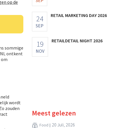
SEP
gen op de
RETAIL MARKETING DAY 2026
24
SEP
RETAILDETAIL NIGHT 2026
19
gens sommige
NOV
tNL ontkent
t om
sneld
elijk wordt
 Zo zouden
Meest gelezen
ract
20 Juli, 2026
Food