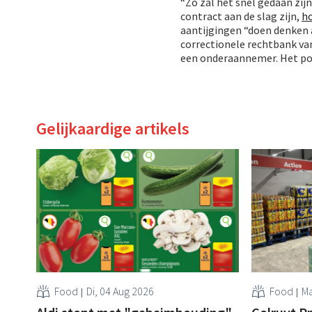
“Zo zal het snel gedaan zi
contract aan de slag zijn,
ho
aantijgingen “doen denken 
correctionele rechtbank van
een onderaannemer. Het pos
Gelijkaardige artikels
Food
Di, 04 Aug 2026
Food
Ma