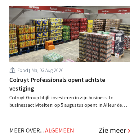
tweeënhalf jaar hun definitieve bestemming gevonden.
Al is die bestemming voor sommige panden een sluiting.
.
Food
Ma, 03 Aug 2026
Colruyt Professionals opent achtste
vestiging
Colruyt Group blijft investeren in zijn business-to-
businessactiviteiten: op 5 augustus opent in Alleur de
achtste vestiging van Colruyt Professionals, de
winkelformule die zich uitsluitend richt op professionele
klanten. .
Zie meer
MEER OVER...
ALGEMEEN