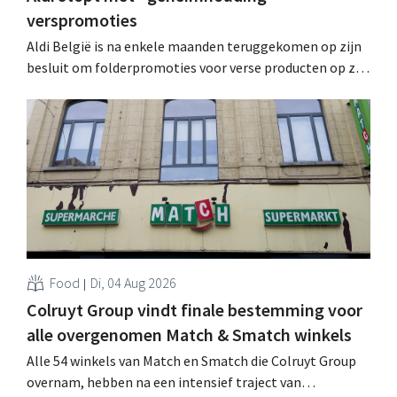
verspromoties
Aldi België is na enkele maanden teruggekomen op zijn
besluit om folderpromoties voor verse producten op zijn
website geheim te houden tot de zondag voor ze in
werking treden: "Onze klanten willen goed
geïnformeerd worden." .
Food
Di, 04 Aug 2026
Colruyt Group vindt finale bestemming voor
alle overgenomen Match & Smatch winkels
Alle 54 winkels van Match en Smatch die Colruyt Group
overnam, hebben na een intensief traject van