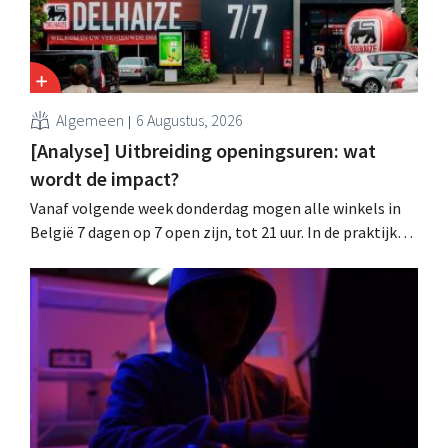
Algemeen
6 Augustus, 2026
[Analyse] Uitbreiding openingsuren: wat
wordt de impact?
Vanaf volgende week donderdag mogen alle winkels in
België 7 dagen op 7 open zijn, tot 21 uur. In de praktijk
zullen ze dat lang niet overal doen. Bovendien vormt de
arbeidswetgeving een hinderpaal. Is er een gelijk
speelveld?