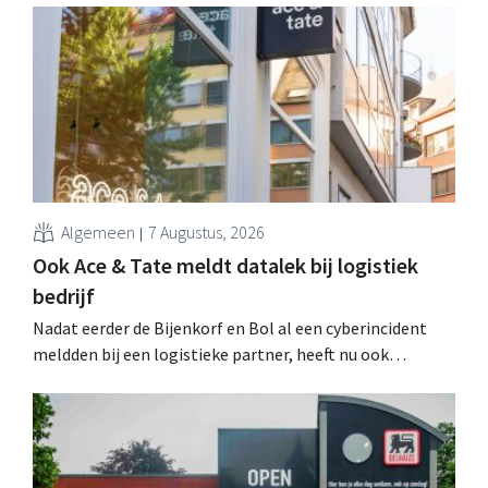
Algemeen
7 Augustus, 2026
Ook Ace & Tate meldt datalek bij logistiek
bedrijf
Nadat eerder de Bijenkorf en Bol al een cyberincident
meldden bij een logistieke partner, heeft nu ook
brillenketen Ace & Tate klanten gewaarschuwd voor een
datalek. Financiële gegevens, gebruikersnamen en
wachtwoorden zijn niet getroffen.