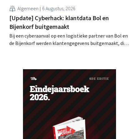
Algemeen
6 Augustus, 2026
[Update] Cyberhack: klantdata Bol en
Bijenkorf buitgemaakt
Bij een cyberaanval op een logistieke partner van Bol en
de Bijenkorf werden klantengegevens buitgemaakt, die
intussen al te koop worden aangeboden op het dark web.
De retailers roepen klanten op alert te zijn voor
phishing.