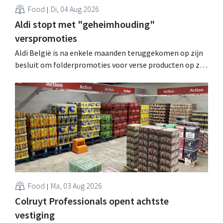
Food
Di, 04 Aug 2026
Aldi stopt met "geheimhouding"
verspromoties
Aldi België is na enkele maanden teruggekomen op zijn
besluit om folderpromoties voor verse producten op zijn
website geheim te houden tot de zondag voor ze in
werking treden: "Onze klanten willen goed
geïnformeerd worden." .
Food
Ma, 03 Aug 2026
Colruyt Professionals opent achtste
vestiging