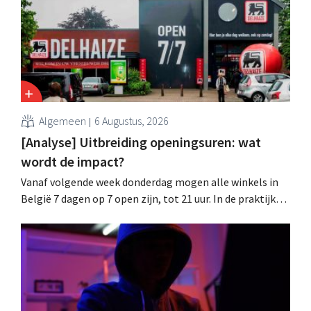
wachtwoorden zijn niet getroffen.
Algemeen
6 Augustus, 2026
[Analyse] Uitbreiding openingsuren: wat
wordt de impact?
Vanaf volgende week donderdag mogen alle winkels in
België 7 dagen op 7 open zijn, tot 21 uur. In de praktijk
zullen ze dat lang niet overal doen. Bovendien vormt de
arbeidswetgeving een hinderpaal. Is er een gelijk
speelveld?