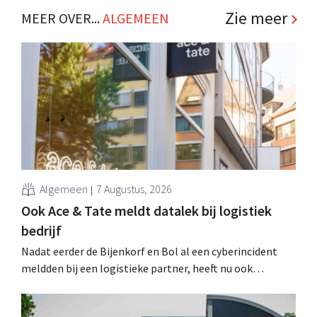
.
Zie meer
MEER OVER...
ALGEMEEN
Algemeen
7 Augustus, 2026
Ook Ace & Tate meldt datalek bij logistiek
bedrijf
Nadat eerder de Bijenkorf en Bol al een cyberincident
meldden bij een logistieke partner, heeft nu ook
brillenketen Ace & Tate klanten gewaarschuwd voor een
datalek. Financiële gegevens, gebruikersnamen en