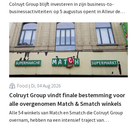
Colruyt Group blijft investeren in zijn business-to-
businessactiviteiten: op 5 augustus opent in Alleur de
achtste vestiging van Colruyt Professionals, de
winkelformule die zich uitsluitend richt op professionele
klanten. .
Food
Di, 04 Aug 2026
Colruyt Group vindt finale bestemming voor
alle overgenomen Match & Smatch winkels
Alle 54 winkels van Match en Smatch die Colruyt Group
overnam, hebben na een intensief traject van
tweeënhalf jaar hun definitieve bestemming gevonden.
Al is die bestemming voor sommige panden een sluiting.