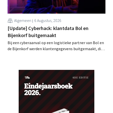
Algemeen
6 Augustus, 2026
[Update] Cyberhack: klantdata Bol en
Bijenkorf buitgemaakt
Bij een cyberaanval op een logistieke partner van Bol en
de Bijenkorf werden klantengegevens buitgemaakt, die
intussen al te koop worden aangeboden op het dark web.
De retailers roepen klanten op alert te zijn voor
phishing.