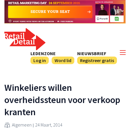
LEDENZONE
NIEUWSBRIEF
Log in
Word lid
Registreer gratis
Winkeliers willen
overheidssteun voor verkoop
kranten
Algemeen
24 Maart, 2014