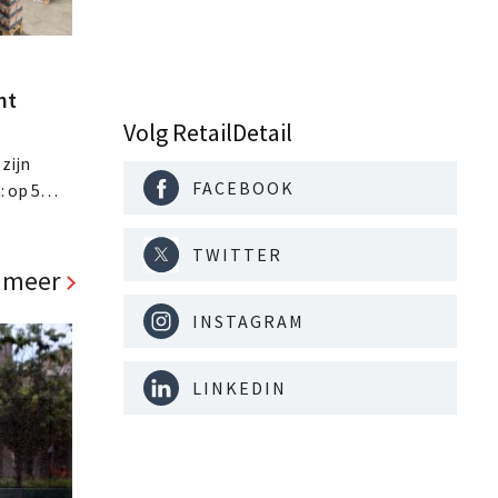
nt
Volg RetailDetail
 zijn
FACEBOOK
: op 5
ste
ls, de
TWITTER
d richt op
 meer
INSTAGRAM
LINKEDIN