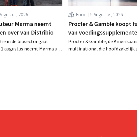
Augustus, 2026
Food
5 Augustus, 2026
buteur Marma neemt
Procter & Gamble koopt f
en over van Distribio
van voedingssupplement
tie in de biosector gaat
Procter & Gamble, de Amerikaan
f 1 augustus neemt Marma uit
multinational die hoofdzakelijk ac
stributie over van acht
verzorgings- en huishoudproduct
 voedingsmerken van
miljarden neer voor de overname
ide bedrijven willen zich zo
Thorne, een producent van
un kernactiviteiten
voedingssupplementen.
n.