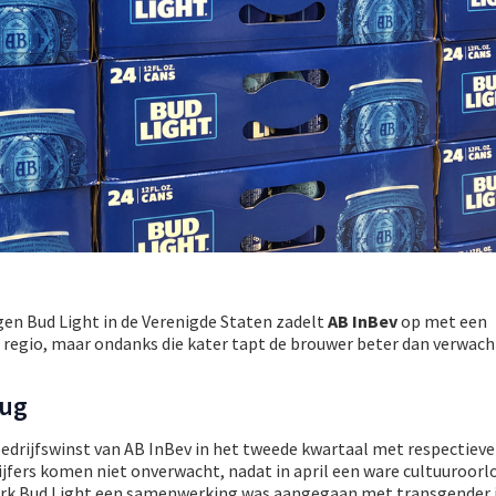
gen Bud Light in de Verenigde Staten zadelt
AB InBev
op met een
 regio, maar ondanks die kater tapt de brouwer beter dan verwach
rug
edrijfswinst van AB InBev in het tweede kwartaal met respectievel
ijfers komen niet onverwacht, nadat in april een ware cultuuroorl
k Bud Light een samenwerking was aangegaan met transgender 