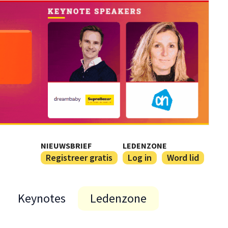
NIEUWSBRIEF
LEDENZONE
Registreer gratis
Log in
Word lid
Keynotes
Ledenzone