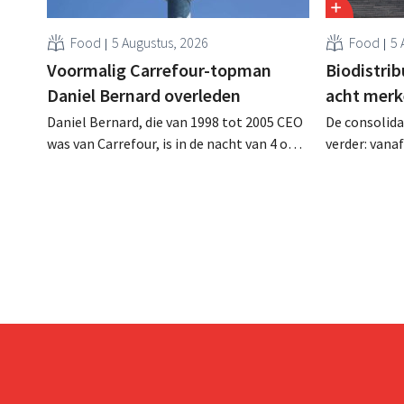
Food
5 Augustus, 2026
Food
5 
Voormalig Carrefour-topman
Biodistri
Daniel Bernard overleden
acht merk
Daniel Bernard, die van 1998 tot 2005 CEO
De consolida
was van Carrefour, is in de nacht van 4 op 5
verder: vana
augustus overleden. Hij versterkte de
Tienen de di
internationale activiteiten van de retailer,
ecologische
realiseerde de fusie met Promodès en
Distribio. Be
nam toenmalig Belgisch marktleider GB
sterker op h
over.
concentrere