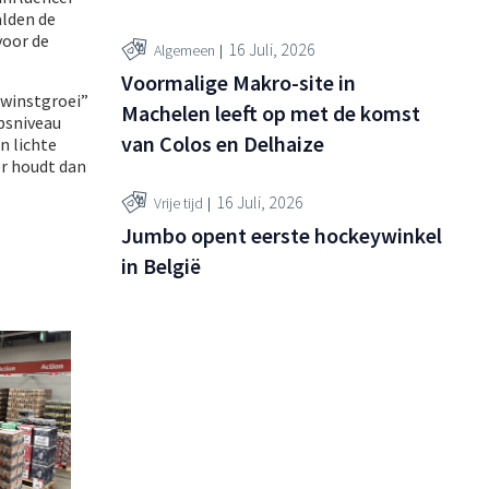
alden de
voor de
16 Juli, 2026
Algemeen
Voormalige Makro-site in
 winstgroei”
Machelen leeft op met de komst
psniveau
van Colos en Delhaize
n lichte
r houdt dan
16 Juli, 2026
Vrije tijd
Jumbo opent eerste hockeywinkel
in België