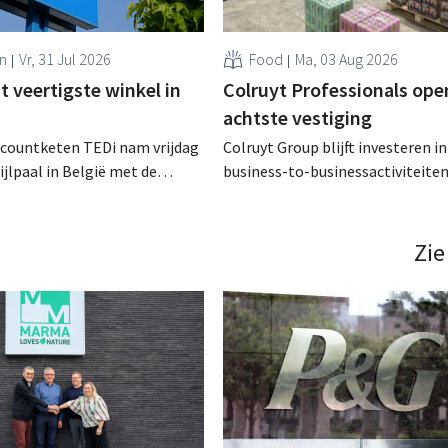
n
Vr, 31 Jul 2026
Food
Ma, 03 Aug 2026
 veertigste winkel in
Colruyt Professionals ope
achtste vestiging
scountketen TEDi nam vrijdag
Colruyt Group blijft investeren in
ijlpaal in België met de
business-to-businessactiviteiten
een veertigste filiaal. Het
augustus opent in Alleur de acht
jk snel voor de retailer, die
vestiging van Colruyt Professiona
pas sinds 2023 aanwezig is in het land. .
winkelformule die zich uitsluiten
Zie
professionele klanten. .