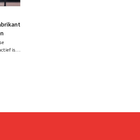
abrikant
en
se
tief is in
en, telt
 van