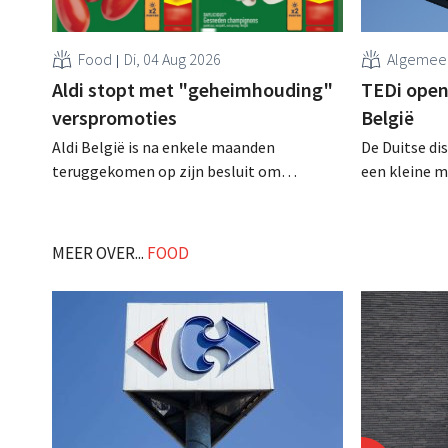
Food
Di, 04 Aug 2026
Algemee
Aldi stopt met "geheimhouding"
TEDi opent
verspromoties
België
Aldi België is na enkele maanden
De Duitse di
teruggekomen op zijn besluit om
een kleine m
folderpromoties voor verse producten op
opening van 
zijn website geheim te houden tot de
gaat behoorli
zondag voor ze in werking treden: "Onze
MEER OVER...
FOOD
klanten willen goed geïnformeerd
worden." .