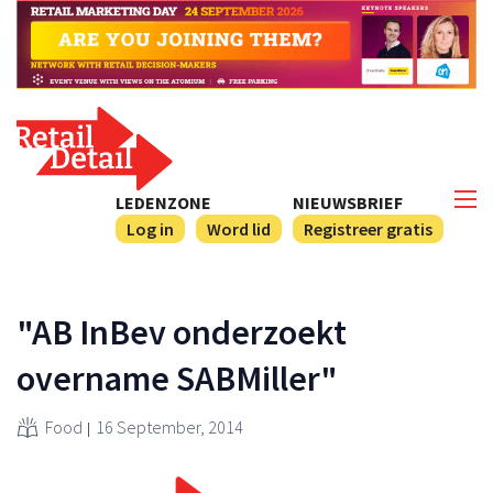
LEDENZONE
NIEUWSBRIEF
Log in
Word lid
Registreer gratis
"AB InBev onderzoekt
overname SABMiller"
Food
16 September, 2014