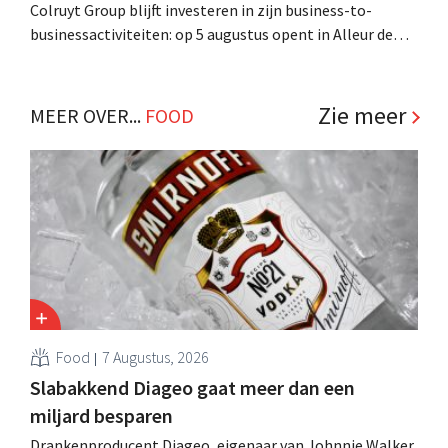
Colruyt Group blijft investeren in zijn business-to-
businessactiviteiten: op 5 augustus opent in Alleur de
achtste vestiging van Colruyt Professionals, de
winkelformule die zich uitsluitend richt op professionele
klanten. .
Zie meer
MEER OVER...
FOOD
Food
7 Augustus, 2026
Slabakkend Diageo gaat meer dan een
miljard besparen
Drankenproducent Diageo, eigenaar van Johnnie Walker,