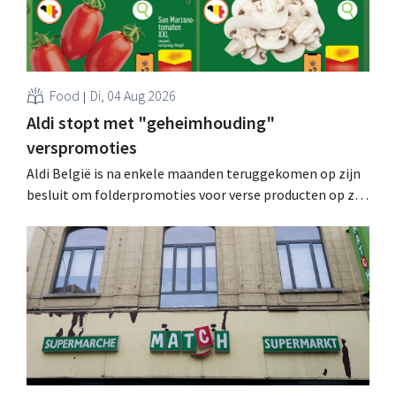
Food
Di, 04 Aug 2026
Aldi stopt met "geheimhouding"
verspromoties
Aldi België is na enkele maanden teruggekomen op zijn
besluit om folderpromoties voor verse producten op zijn
website geheim te houden tot de zondag voor ze in
werking treden: "Onze klanten willen goed
geïnformeerd worden." .