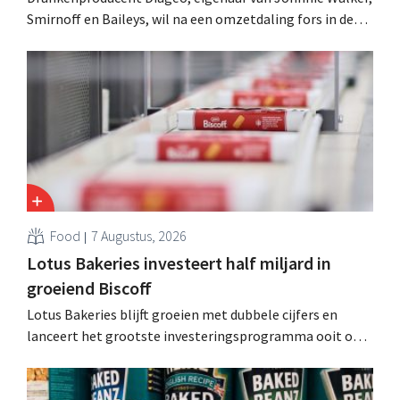
Smirnoff en Baileys, wil na een omzetdaling fors in de
kosten snijden en tegelijk investeren in groei voor onder
andere Guiness en voorgemixte cocktails.
Food
7 Augustus, 2026
Lotus Bakeries investeert half miljard in
groeiend Biscoff
Lotus Bakeries blijft groeien met dubbele cijfers en
lanceert het grootste investeringsprogramma ooit om
de productiecapaciteit voor Biscoff uit te breiden: “We
moeten dit momentum grijpen”.