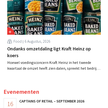
Food
6 Augustus, 2026
Ondanks omzetdaling ligt Kraft Heinz op
koers
Hoewel voedingsconcern Kraft Heinz in het tweede
kwartaal de omzet heeft zien dalen, spreekt het bedrijf
toch van beter dan verwachte resultaten. De
multinational verhoogt de investeringen en de
vooruitzichten.
Evenementen
CAPTAINS OF RETAIL – SEPTEMBER 2026
16