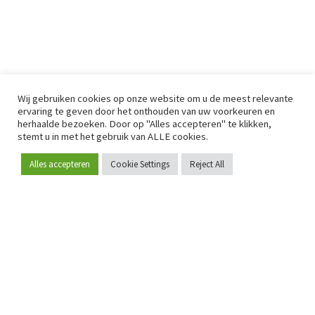
Wij gebruiken cookies op onze website om u de meest relevante
ervaring te geven door het onthouden van uw voorkeuren en
herhaalde bezoeken. Door op "Alles accepteren" te klikken,
stemt u in met het gebruik van ALLE cookies.
Alles accepteren
Cookie Settings
Reject All
Word lid
Sinds 2009 is RetailDetail hét toonaangevende B2B-
platform voor retail in Europa.