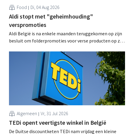
Food
Di, 04 Aug 2026
Aldi stopt met "geheimhouding"
verspromoties
Aldi België is na enkele maanden teruggekomen op zijn
besluit om folderpromoties voor verse producten op zijn
website geheim te houden tot de zondag voor ze in
werking treden: "Onze klanten willen goed
geïnformeerd worden." .
Algemeen
Vr, 31 Jul 2026
TEDi opent veertigste winkel in België
De Duitse discountketen TEDi nam vrijdag een kleine