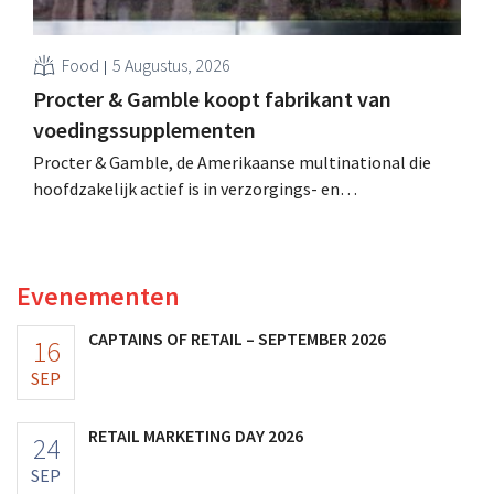
Food
5 Augustus, 2026
Procter & Gamble koopt fabrikant van
voedingssupplementen
Procter & Gamble, de Amerikaanse multinational die
hoofdzakelijk actief is in verzorgings- en
huishoudproducten, telt miljarden neer voor de
overname van Thorne, een producent van
voedingssupplementen.
Evenementen
CAPTAINS OF RETAIL – SEPTEMBER 2026
16
SEP
RETAIL MARKETING DAY 2026
24
SEP