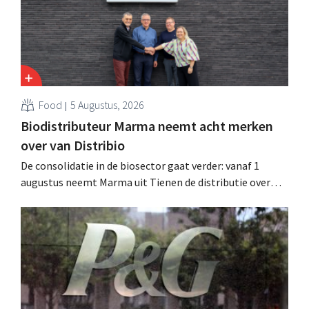
Food
5 Augustus, 2026
Biodistributeur Marma neemt acht merken
over van Distribio
De consolidatie in de biosector gaat verder: vanaf 1
augustus neemt Marma uit Tienen de distributie over
van acht ecologische voedingsmerken van Distribio.
Beide bedrijven willen zich zo sterker op hun
kernactiviteiten concentreren.