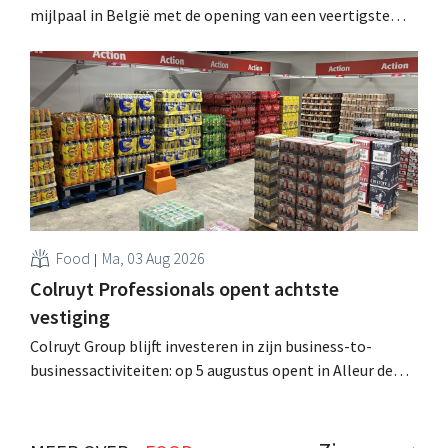
mijlpaal in België met de opening van een veertigste
filiaal. Het gaat behoorlijk snel voor de retailer, die pas
sinds 2023 aanwezig is in het land. .
Food
Ma, 03 Aug 2026
Colruyt Professionals opent achtste
vestiging
Colruyt Group blijft investeren in zijn business-to-
businessactiviteiten: op 5 augustus opent in Alleur de
achtste vestiging van Colruyt Professionals, de
winkelformule die zich uitsluitend richt op professionele
klanten. .