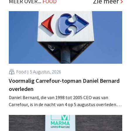
Zie meer
MEER OVER...
FOOD
Food
5 Augustus, 2026
Voormalig Carrefour-topman Daniel Bernard
overleden
Daniel Bernard, die van 1998 tot 2005 CEO was van
Carrefour, is in de nacht van 4 op 5 augustus overleden.
Hij versterkte de internationale activiteiten van de
retailer, realiseerde de fusie met Promodès en nam
toenmalig Belgisch marktleider GB over.