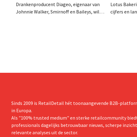
Drankenproducent Diageo, eigenaar van
Lotus Bakeri
Johnnie Walker, Smirnoff en Baileys, wil
cijfers en l
na een omzetdaling fors in de kosten
investering
snijden en tegelijk investeren in groei voor
productiecap
onder andere Guiness en voorgemixte
breiden: “
cocktails.
grijpen”.
Sinds 2009 is RetailDetail hét toonaangevende B2B-platform
in Europa.
Als "100% trusted medium" en sterke retailcommunity biedt
professionals dagelijks betrouwbaar nieuws, scherpe inzich
relevante analyses uit de sector.