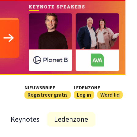
NIEUWSBRIEF
LEDENZONE
Registreer gratis
Log in
Word lid
Keynotes
Ledenzone