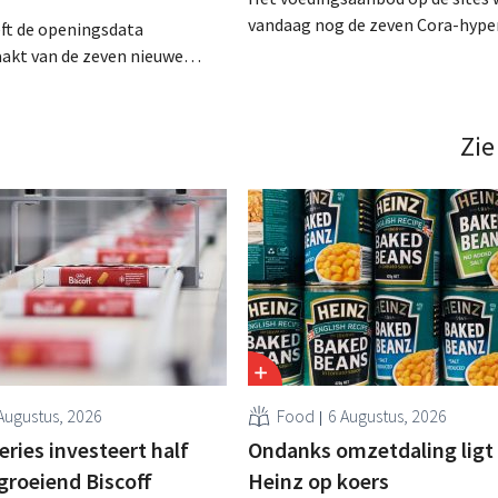
vandaag nog de zeven Cora-hyp
ft de openingsdata
actief zijn, wordt vanaf volgend j
kt van de zeven nieuwe
ingevuld door Delhaize: de keten
 die volgend jaar op de
ora-sites van start gaat. De
den uitgebaat door
Zie
ondernemers, die al minstens
elhaize beheren. .
Augustus, 2026
Food
6 Augustus, 2026
ries investeert half
Ondanks omzetdaling ligt 
 groeiend Biscoff
Heinz op koers