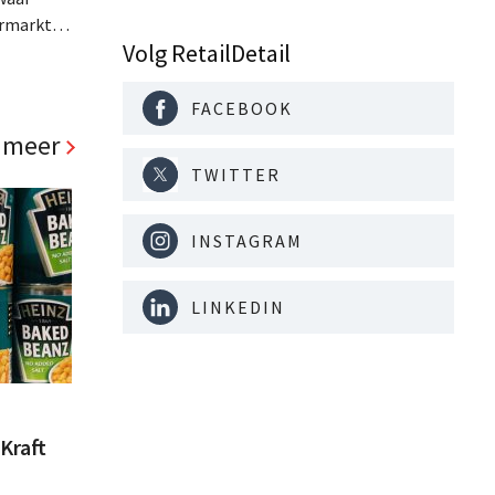
ermarkten
Volg RetailDetail
aar
 opent er
begin 2026 zeven supermarkten tegelijk. .
FACEBOOK
 meer
TWITTER
INSTAGRAM
LINKEDIN
Kraft