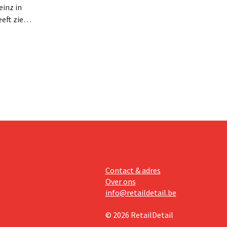
inz in
eft zien
an beter
teringen
Contact & adres
Over ons
info@retaildetail.be
© 2026 RetailDetail