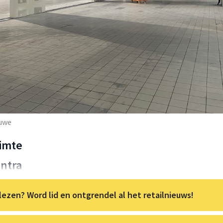
uwe
uimte
ntra
lezen? Word lid en ontgrendel al het retailnieuws!