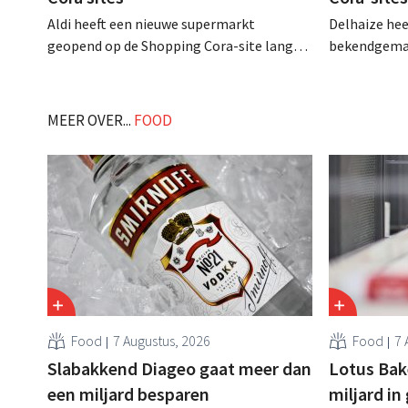
Aldi heeft een nieuwe supermarkt
Delhaize hee
geopend op de Shopping Cora-site langs
bekendgemaa
de Olympische Dreef in Anderlecht. Het is
supermarkten
de eerste van in totaal drie winkels die de
voormalige C
discounter zal openen op de locaties van
winkels wor
MEER OVER...
FOOD
de voormalige hypermarkten. .
vertrouwde 
één andere D
Food
7 Augustus, 2026
Food
7 
Slabakkend Diageo gaat meer dan
Lotus Bake
een miljard besparen
miljard in