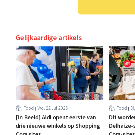
Gelijkaardige artikels
Food
Wo, 22 Jul 2026
Food
Di
[In Beeld] Aldi opent eerste van
Dit worde
drie nieuwe winkels op Shopping
Delhaize-
Cora sites
Cora-site