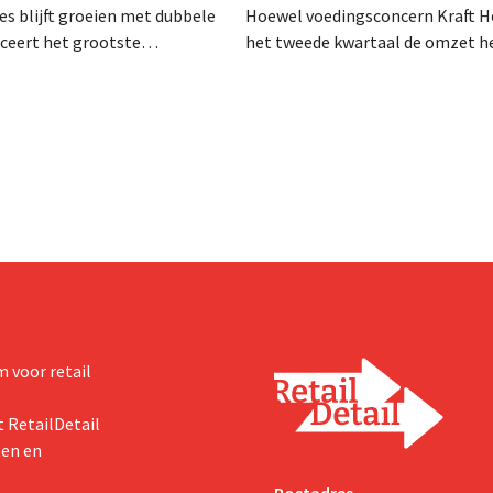
es blijft groeien met dubbele
Hoewel voedingsconcern Kraft He
anceert het grootste
het tweede kwartaal de omzet he
sprogramma ooit om de
dalen, spreekt het bedrijf toch v
aciteit voor Biscoff uit te
dan verwachte resultaten. De
We moeten dit momentum
multinational verhoogt de inves
en de vooruitzichten.
 voor retail
 RetailDetail
ten en