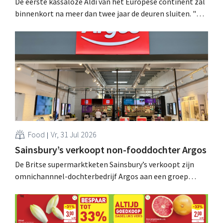
De eerste kassaloze Aldi van het Europese continent zal
binnenkort na meer dan twee jaar de deuren sluiten. "We
hebben veel geleerd, maar de investering was erg groot",
zegt het bedrijf. .
Food
Vr, 31 Jul 2026
Sainsbury’s verkoopt non-fooddochter Argos
De Britse supermarktketen Sainsbury’s verkoopt zijn
omnichannnel-dochterbedrijf Argos aan een groep
investeerders, om zich verder te concentreren op zijn
kernactiviteiten. .