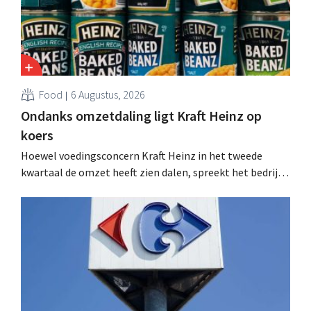
Food
6 Augustus, 2026
Ondanks omzetdaling ligt Kraft Heinz op
koers
Hoewel voedingsconcern Kraft Heinz in het tweede
kwartaal de omzet heeft zien dalen, spreekt het bedrijf
toch van beter dan verwachte resultaten. De
multinational verhoogt de investeringen en de
vooruitzichten.