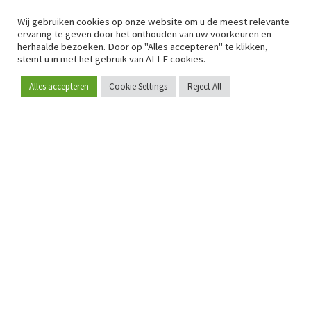
Wij gebruiken cookies op onze website om u de meest relevante
ervaring te geven door het onthouden van uw voorkeuren en
herhaalde bezoeken. Door op "Alles accepteren" te klikken,
stemt u in met het gebruik van ALLE cookies.
Alles accepteren
Cookie Settings
Reject All
Word lid
Sinds 2009 is RetailDetail hét toonaangevende B2B-
platform voor retail in Europa.
Als "100% trusted medium" en sterke retailcommunity biedt
RetailDetail professionals dagelijks betrouwbaar nieuws,
scherpe inzichten en relevante analyses uit de sector.
Daarnaast brengt RetailDetail de markt samen via
inspirerende events en exclusieve retailtours, waar