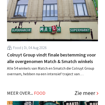
winkelformule die zich uitsluitend richt op professionele
klanten. .
Food
Di, 04 Aug 2026
Colruyt Group vindt finale bestemming voor
alle overgenomen Match & Smatch winkels
Alle 54 winkels van Match en Smatch die Colruyt Group
overnam, hebben na een intensief traject van
tweeënhalf jaar hun definitieve bestemming gevonden.
Al is die bestemming voor sommige panden een sluiting.
.
Zie meer
MEER OVER...
FOOD