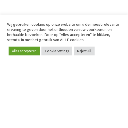
Wij gebruiken cookies op onze website om u de meest relevante
ervaring te geven door het onthouden van uw voorkeuren en
herhaalde bezoeken. Door op "Alles accepteren" te klikken,
stemt u in met het gebruik van ALLE cookies.
Alles accepteren
Cookie Settings
Reject All
Word lid
Sinds 2009 is RetailDetail hét toonaangevende B2B-
platform voor retail in Europa.
Als "100% trusted medium" en sterke retailcommunity biedt
RetailDetail professionals dagelijks betrouwbaar nieuws,