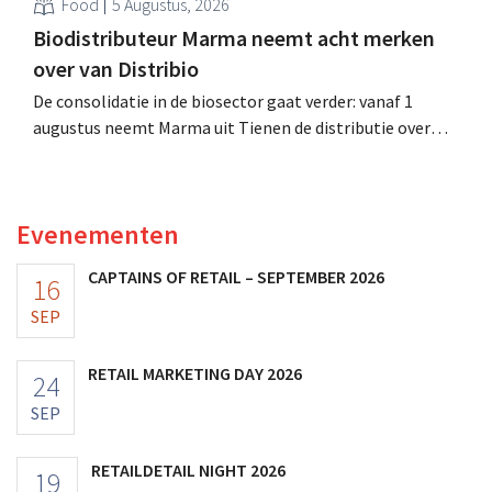
Food
5 Augustus, 2026
Biodistributeur Marma neemt acht merken
over van Distribio
De consolidatie in de biosector gaat verder: vanaf 1
augustus neemt Marma uit Tienen de distributie over
van acht ecologische voedingsmerken van Distribio.
Beide bedrijven willen zich zo sterker op hun
kernactiviteiten concentreren.
Evenementen
CAPTAINS OF RETAIL – SEPTEMBER 2026
16
SEP
RETAIL MARKETING DAY 2026
24
SEP
RETAILDETAIL NIGHT 2026
19