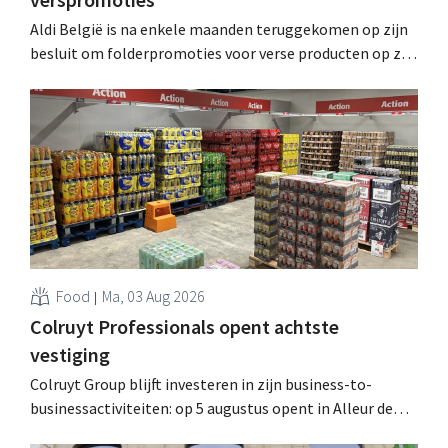
Aldi België is na enkele maanden teruggekomen op zijn
besluit om folderpromoties voor verse producten op zijn
website geheim te houden tot de zondag voor ze in
werking treden: "Onze klanten willen goed
geïnformeerd worden." .
Food
Ma, 03 Aug 2026
Colruyt Professionals opent achtste
vestiging
Colruyt Group blijft investeren in zijn business-to-
businessactiviteiten: op 5 augustus opent in Alleur de
achtste vestiging van Colruyt Professionals, de