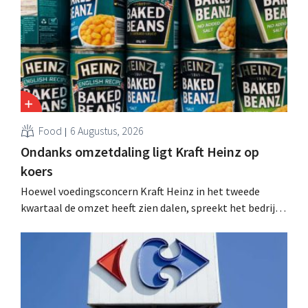
Food
6 Augustus, 2026
Ondanks omzetdaling ligt Kraft Heinz op
koers
Hoewel voedingsconcern Kraft Heinz in het tweede
kwartaal de omzet heeft zien dalen, spreekt het bedrijf
toch van beter dan verwachte resultaten. De
multinational verhoogt de investeringen en de
vooruitzichten.