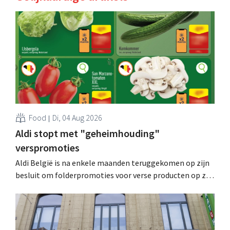
Food
Di, 04 Aug 2026
Aldi stopt met "geheimhouding"
verspromoties
Aldi België is na enkele maanden teruggekomen op zijn
besluit om folderpromoties voor verse producten op zijn
website geheim te houden tot de zondag voor ze in
werking treden: "Onze klanten willen goed
geïnformeerd worden." .