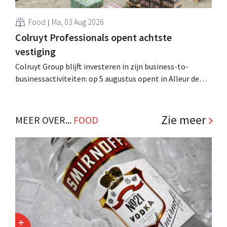
Food
Ma, 03 Aug 2026
Colruyt Professionals opent achtste
vestiging
Colruyt Group blijft investeren in zijn business-to-
businessactiviteiten: op 5 augustus opent in Alleur de
achtste vestiging van Colruyt Professionals, de
winkelformule die zich uitsluitend richt op professionele
klanten. .
Zie meer
MEER OVER...
FOOD