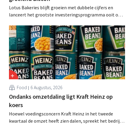
Lotus Bakeries blijft groeien met dubbele cijfers en
lanceert het grootste investeringsprogramma ooit om
de productiecapaciteit voor Biscoff uit te breiden: “We
moeten dit momentum grijpen”.
Food
6 Augustus, 2026
Ondanks omzetdaling ligt Kraft Heinz op
koers
Hoewel voedingsconcern Kraft Heinz in het tweede
kwartaal de omzet heeft zien dalen, spreekt het bedrijf
toch van beter dan verwachte resultaten. De