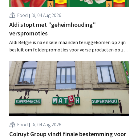
Food
Di, 04 Aug 2026
Aldi stopt met "geheimhouding"
verspromoties
Aldi België is na enkele maanden teruggekomen op zijn
besluit om folderpromoties voor verse producten op zijn
website geheim te houden tot de zondag voor ze in
werking treden: "Onze klanten willen goed
geïnformeerd worden." .
Food
Di, 04 Aug 2026
Colruyt Group vindt finale bestemming voor