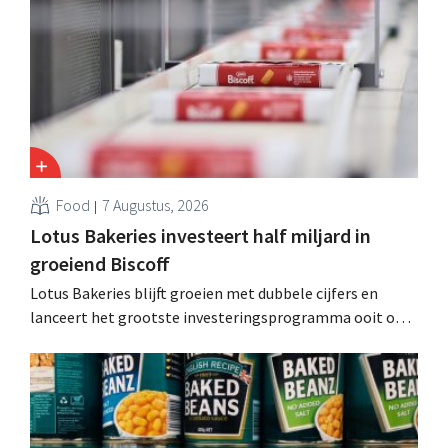
andere Guiness en voorgemixte cocktails.
Food
7 Augustus, 2026
Lotus Bakeries investeert half miljard in
groeiend Biscoff
Lotus Bakeries blijft groeien met dubbele cijfers en
lanceert het grootste investeringsprogramma ooit om
de productiecapaciteit voor Biscoff uit te breiden: “We
moeten dit momentum grijpen”.