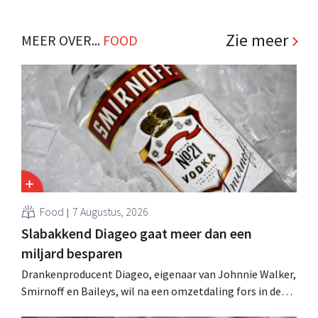
winkelformule die zich uitsluitend richt op professionele
klanten. .
Zie meer
MEER OVER...
FOOD
Food
7 Augustus, 2026
Slabakkend Diageo gaat meer dan een
miljard besparen
Drankenproducent Diageo, eigenaar van Johnnie Walker,
Smirnoff en Baileys, wil na een omzetdaling fors in de
kosten snijden en tegelijk investeren in groei voor onder