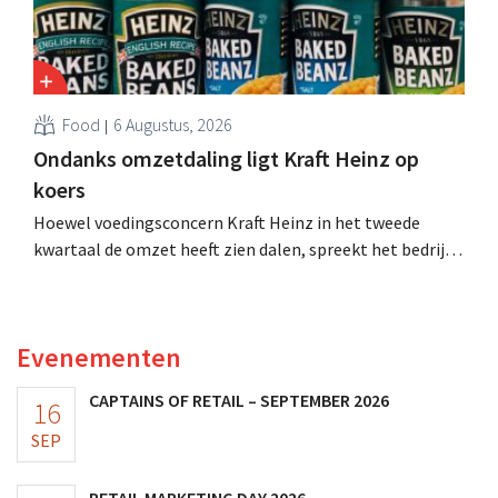
Food
6 Augustus, 2026
Ondanks omzetdaling ligt Kraft Heinz op
koers
Hoewel voedingsconcern Kraft Heinz in het tweede
kwartaal de omzet heeft zien dalen, spreekt het bedrijf
toch van beter dan verwachte resultaten. De
multinational verhoogt de investeringen en de
vooruitzichten.
Evenementen
CAPTAINS OF RETAIL – SEPTEMBER 2026
16
SEP
RETAIL MARKETING DAY 2026