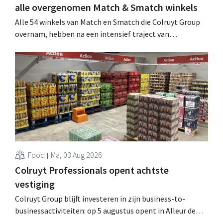
alle overgenomen Match & Smatch winkels
Alle 54 winkels van Match en Smatch die Colruyt Group
overnam, hebben na een intensief traject van
tweeënhalf jaar hun definitieve bestemming gevonden.
Al is die bestemming voor sommige panden een sluiting.
.
Food
Ma, 03 Aug 2026
Colruyt Professionals opent achtste
vestiging
Colruyt Group blijft investeren in zijn business-to-
businessactiviteiten: op 5 augustus opent in Alleur de
achtste vestiging van Colruyt Professionals, de