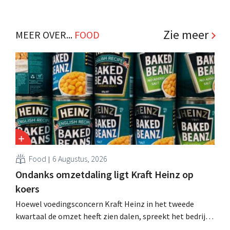
tweeënhalf jaar hun definitieve bestemming gevonden.
Al is die bestemming voor sommige panden een sluiting.
.
Zie meer
MEER OVER...
FOOD
Food
6 Augustus, 2026
Ondanks omzetdaling ligt Kraft Heinz op
koers
Hoewel voedingsconcern Kraft Heinz in het tweede
kwartaal de omzet heeft zien dalen, spreekt het bedrijf
toch van beter dan verwachte resultaten. De