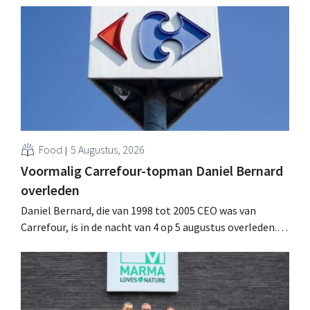
multinational verhoogt de investeringen en de
vooruitzichten.
Food
5 Augustus, 2026
Voormalig Carrefour-topman Daniel Bernard
overleden
Daniel Bernard, die van 1998 tot 2005 CEO was van
Carrefour, is in de nacht van 4 op 5 augustus overleden.
Hij versterkte de internationale activiteiten van de
retailer, realiseerde de fusie met Promodès en nam
toenmalig Belgisch marktleider GB over.