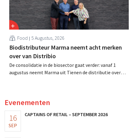
Food
5 Augustus, 2026
Biodistributeur Marma neemt acht merken
over van Distribio
De consolidatie in de biosector gaat verder: vanaf 1
augustus neemt Marma uit Tienen de distributie over
van acht ecologische voedingsmerken van Distribio.
Beide bedrijven willen zich zo sterker op hun
kernactiviteiten concentreren.
Evenementen
CAPTAINS OF RETAIL – SEPTEMBER 2026
16
SEP