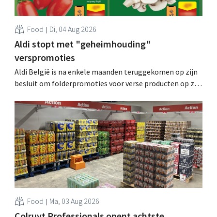
Food
Di, 04 Aug 2026
Aldi stopt met "geheimhouding"
verspromoties
Aldi België is na enkele maanden teruggekomen op zijn
besluit om folderpromoties voor verse producten op zijn
website geheim te houden tot de zondag voor ze in
werking treden: "Onze klanten willen goed
geïnformeerd worden." .
Food
Ma, 03 Aug 2026
Colruyt Professionals opent achtste