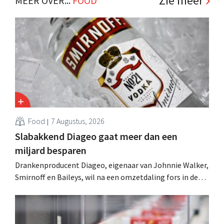
Zie meer
MEER OVER...
FOOD
is? .
Food
7 Augustus, 2026
Slabakkend Diageo gaat meer dan een
miljard besparen
Drankenproducent Diageo, eigenaar van Johnnie Walker,
Smirnoff en Baileys, wil na een omzetdaling fors in de
kosten snijden en tegelijk investeren in groei voor onder
andere Guiness en voorgemixte cocktails.