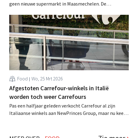
geen nieuwe supermarkt in Maasmechelen. De
Nederlandse supermarktketen opteert voor het pand
waar tot voor kort Carrefour Market zat. .
Food
Wo, 25 Mrt 2026
Afgestoten Carrefour-winkels in Italië
worden toch weer Carrefours
Pas een halfjaar geleden verkocht Carrefour al zijn
Italiaanse winkels aan NewPrinces Group, maar nu keert
Carrefour er al terug. De Franse retailgroep sluit nota
bene een franchiseovereenkomst met de overnemer.
Waarom? En is dat ook wat Carrefour in België van plan