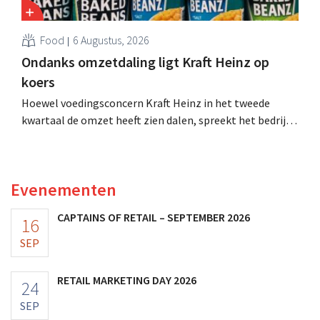
Food
6 Augustus, 2026
Ondanks omzetdaling ligt Kraft Heinz op
koers
Hoewel voedingsconcern Kraft Heinz in het tweede
kwartaal de omzet heeft zien dalen, spreekt het bedrijf
toch van beter dan verwachte resultaten. De
multinational verhoogt de investeringen en de
vooruitzichten.
Evenementen
CAPTAINS OF RETAIL – SEPTEMBER 2026
16
SEP
RETAIL MARKETING DAY 2026
24
SEP