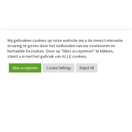
Wij gebruiken cookies op onze website om u de meest relevante
ervaring te geven door het onthouden van uw voorkeuren en
herhaalde bezoeken. Door op "Alles accepteren" te klikken,
stemt u in met het gebruik van ALLE cookies.
Alles accepteren
Cookie Settings
Reject All
Word lid
Sinds 2009 is RetailDetail hét toonaangevende B2B-
platform voor retail in Europa.